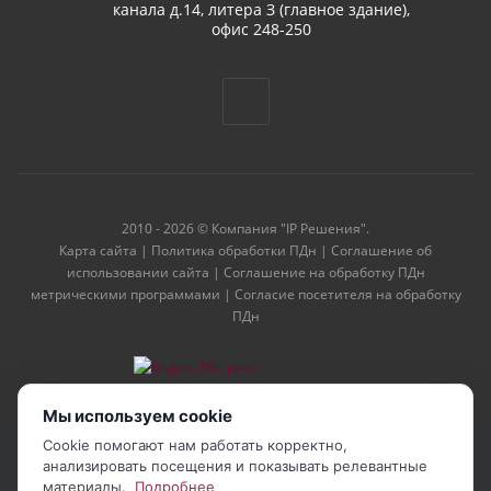
канала д.14, литера З (главное здание),
офис 248-250
2010 - 2026 © Компания "IP Решения".
Карта сайта
|
Политика обработки ПДн
|
Соглашение об
использовании сайта
|
Соглашение на обработку ПДн
метрическими программами
|
Согласие посетителя на обработку
ПДн
Мы используем cookie
Cookie помогают нам работать корректно,
анализировать посещения и показывать релевантные
материалы.
Подробнее