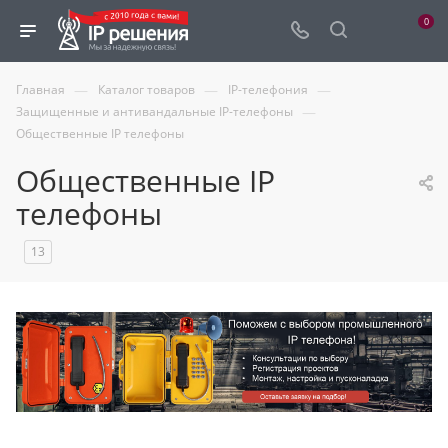
0
—
—
—
Главная
Каталог товаров
IP-телефония
—
Защищенные и антивандальные IP-телефоны
Общественные IP телефоны
Общественные IP
телефоны
13