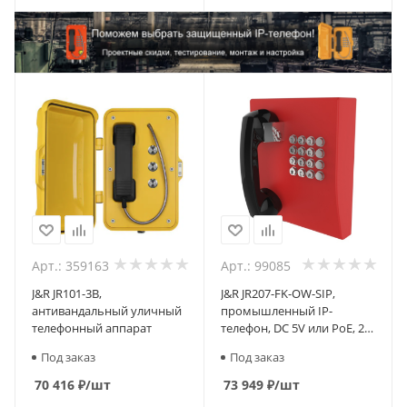
Арт.: 359163
Арт.: 99085
J&R JR101-3B,
J&R JR207-FK-OW-SIP,
антивандальный уличный
промышленный IP-
телефонный аппарат
телефон, DC 5V или PoE, 2
SIP аккаунта
Под заказ
Под заказ
70 416
₽
/шт
73 949
₽
/шт