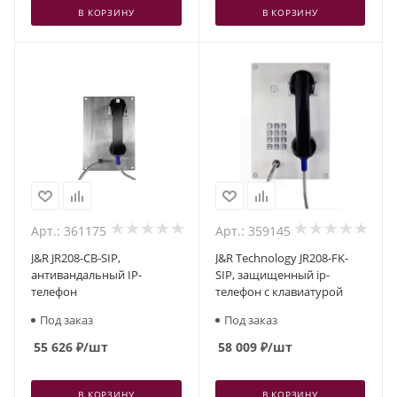
В КОРЗИНУ
В КОРЗИНУ
Арт.: 361175
Арт.: 359145
J&R JR208-CB-SIP,
J&R Technology JR208-FK-
антивандальный IP-
SIP, защищенный ip-
телефон
телефон с клавиатурой
Под заказ
Под заказ
55 626
₽
/шт
58 009
₽
/шт
В КОРЗИНУ
В КОРЗИНУ