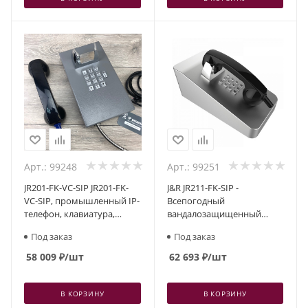
Арт.: 99248
Арт.: 99251
JR201-FK-VC-SIP JR201-FK-
J&R JR211-FK-SIP -
VC-SIP, промышленный IP-
Всепогодный
телефон, клавиатура,
вандалозащищенный
накладной, PoE, без БП,
промышленный SIP-
Под заказ
Под заказ
стальной
телефон
58 009
₽
/шт
62 693
₽
/шт
В КОРЗИНУ
В КОРЗИНУ