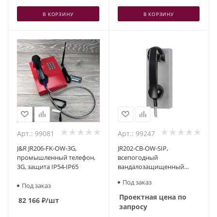
В КОРЗИНУ
В КОРЗИНУ
Арт.: 99081
Арт.: 99247
J&R JR206-FK-OW-3G,
JR202-CB-OW-SIP,
промышленный телефон,
всепогодный
3G, защита IP54-IP65
вандалозащищенный
промышленный IP-
Под заказ
телефон
Под заказ
Проектная цена по
82 166
₽
/шт
запросу