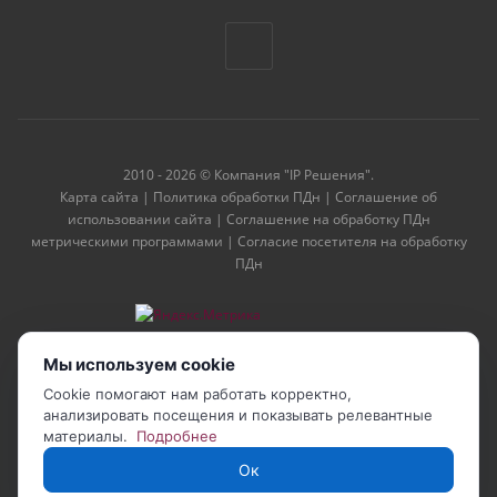
2010 - 2026 © Компания "IP Решения".
Карта сайта
|
Политика обработки ПДн
|
Соглашение об
использовании сайта
|
Соглашение на обработку ПДн
метрическими программами
|
Согласие посетителя на обработку
ПДн
Мы используем cookie
Cookie помогают нам работать корректно,
анализировать посещения и показывать релевантные
материалы.
Подробнее
Ок