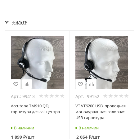
ФИЛЬТР
Арт.: 99413
Арт.: 99152
Accutone TM910 QD,
VT VT6200 USB, проводная
гарнитура для call центра
моноауральная головная
USB-гарнитура
В наличии
В наличии
1 899
₽
/шт
2 054
₽
/шт