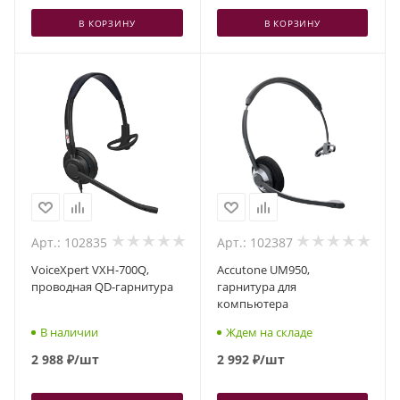
В КОРЗИНУ
В КОРЗИНУ
Арт.: 102835
Арт.: 102387
VoiceXpert VXH-700Q,
Accutone UM950,
проводная QD-гарнитура
гарнитура для
компьютера
В наличии
Ждем на складе
2 988
₽
/шт
2 992
₽
/шт