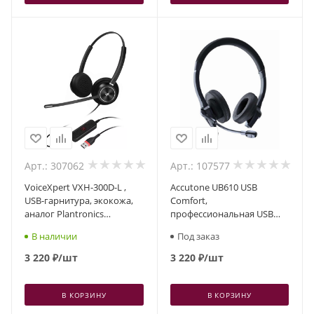
Арт.: 307062
Арт.: 107577
VoiceXpert VXH-300D-L ,
Accutone UB610 USB
USB-гарнитура, экокожа,
Comfort,
аналог Plantronics
профессиональная USB
EncorePro 300
гарнитура
В наличии
Под заказ
3 220
₽
/шт
3 220
₽
/шт
В КОРЗИНУ
В КОРЗИНУ