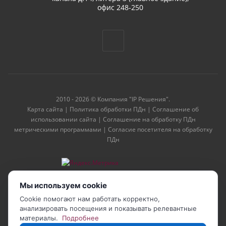
офис 248-250
2010 - 2026 © Компания "IP Решения".
Карта сайта
|
Политика обработки ПДн
|
Соглашение об
использовании сайта
|
Соглашение на обработку ПДн
метрическими программами
|
Согласие посетителя на обработку
ПДн
Мы используем cookie
Cookie помогают нам работать корректно,
анализировать посещения и показывать релевантные
материалы.
Подробнее