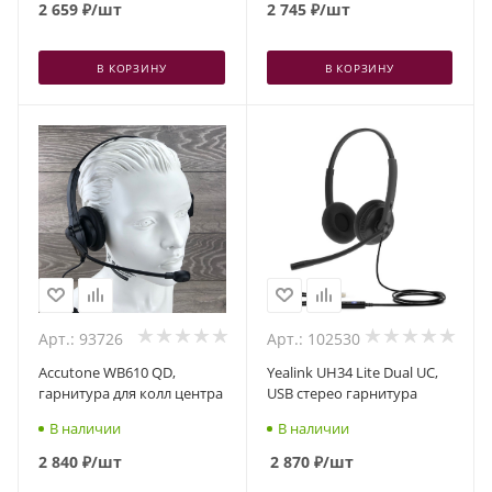
2 659
₽
/шт
2 745
₽
/шт
В КОРЗИНУ
В КОРЗИНУ
Арт.: 93726
Арт.: 102530
Accutone WB610 QD,
Yealink UH34 Lite Dual UC,
гарнитура для колл центра
USB стерео гарнитура
В наличии
В наличии
2 840
₽
/шт
2 870
₽
/шт