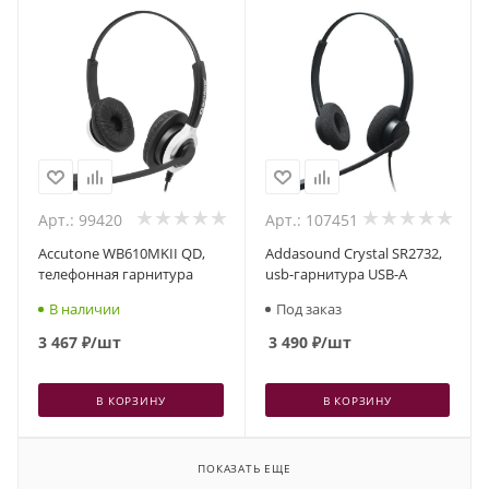
Арт.: 99420
Арт.: 107451
Accutone WB610MKII QD,
Addasound Crystal SR2732,
телефонная гарнитура
usb-гарнитура USB-A
В наличии
Под заказ
3 467
₽
/шт
3 490
₽
/шт
В КОРЗИНУ
В КОРЗИНУ
ПОКАЗАТЬ ЕЩЕ