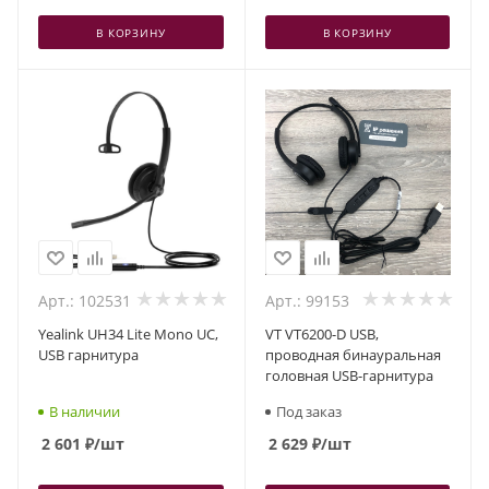
В КОРЗИНУ
В КОРЗИНУ
Арт.: 102531
Арт.: 99153
Yealink UH34 Lite Mono UC,
VT VT6200-D USB,
USB гарнитура
проводная бинауральная
головная USB-гарнитура
В наличии
Под заказ
2 601
₽
/шт
2 629
₽
/шт