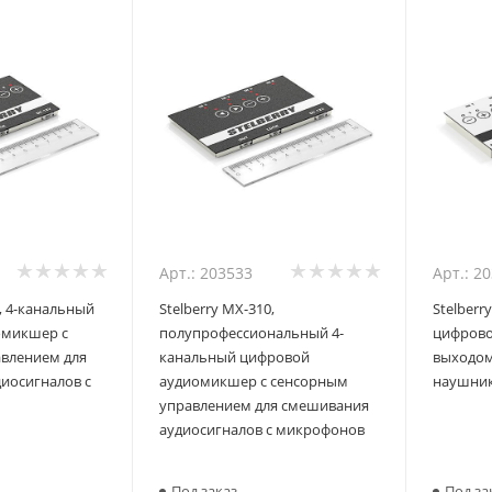
Арт.: 203533
Арт.: 2
0, 4-канальный
Stelberry MX-310,
Stelberr
омикшер с
полупрофессиональный 4-
цифрово
влением для
канальный цифровой
выходом
иосигналов с
аудиомикшер с сенсорным
наушни
управлением для смешивания
аудиосигналов с микрофонов
Под заказ
Под за