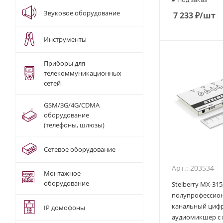
Звуковое оборудование
7 233
₽
/шт
Инструменты
Приборы для
телекоммуникационных
сетей
GSM/3G/4G/CDMA
оборудование
(телефоны, шлюзы)
Сетевое оборудование
Арт.: 203534
Монтажное
оборудование
Stelberry MX-315
полупрофессион
канальный циф
IP домофоны
аудиомикшер с 