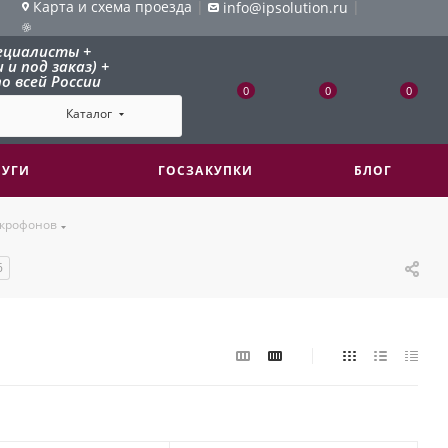
Карта и схема проезда
|
|
info@ipsolution.ru
ециалисты +
и под заказ) +
о всей России
0
0
0
Каталог
ЛУГИ
ГОСЗАКУПКИ
БЛОГ
икрофонов
6