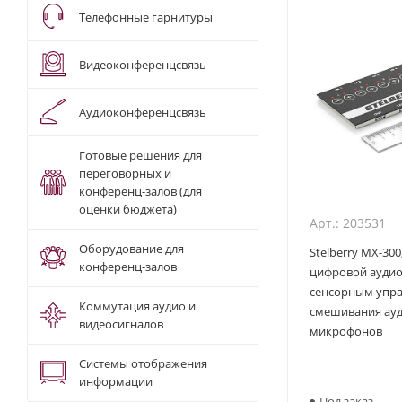
Телефонные гарнитуры
Видеоконференцсвязь
Аудиоконференцсвязь
Готовые решения для
переговорных и
конференц-залов (для
оценки бюджета)
Арт.: 203531
Оборудование для
Stelberry MX-30
конференц-залов
цифровой ауди
сенсорным упра
Коммутация аудио и
смешивания ауд
видеосигналов
микрофонов
Системы отображения
информации
Под заказ