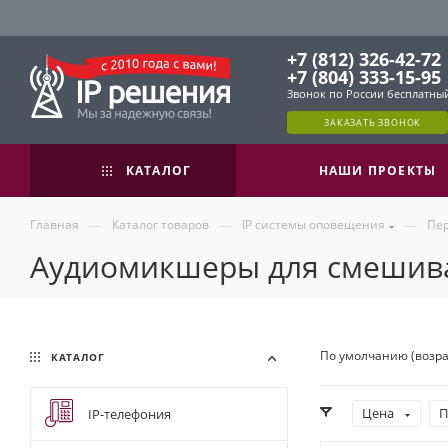
+7 (812) 326-42-72
+7 (804) 333-15-95
Звонок по России бесплатны
ЗАКАЗАТЬ ЗВОНОК
КАТАЛОГ
НАШИ ПРОЕКТЫ
—
—
—
Главная
Каталог товаров
IP системы оповещения
Пе
Аудиомикшеры для смешива
По умолчанию (возр
КАТАЛОГ
Цена
П
IP-телефония