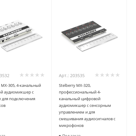
03532
Арт.: 203535
y MX-305, 4-канальный
Stelberry MX-320,
й аудиомикшер с
профессиональный 4-
 для подключения
канальный цифровой
ков
аудиомикшер с сенсорным
управлением и для
смешивания аудиосигналов с
микрофонов
каз
Под заказ