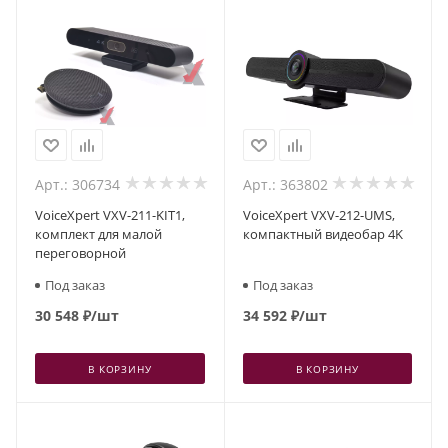
Арт.: 306734
Арт.: 363802
VoiceXpert VXV-211-KIT1,
VoiceXpert VXV-212-UMS,
комплект для малой
компактный видеобар 4K
переговорной
Под заказ
Под заказ
30 548
₽
/шт
34 592
₽
/шт
В КОРЗИНУ
В КОРЗИНУ