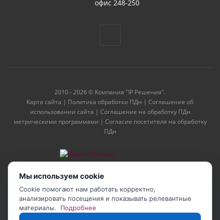
офис 248-250
2010 - 2026 © Компания "IP Решения".
Карта сайта
|
Политика обработки ПДн
|
Соглашение об
использовании сайта
|
Соглашение на обработку ПДн
метрическими программами
|
Согласие посетителя на обработку
ПДн
Мы используем cookie
Cookie помогают нам работать корректно,
анализировать посещения и показывать релевантные
материалы.
Подробнее