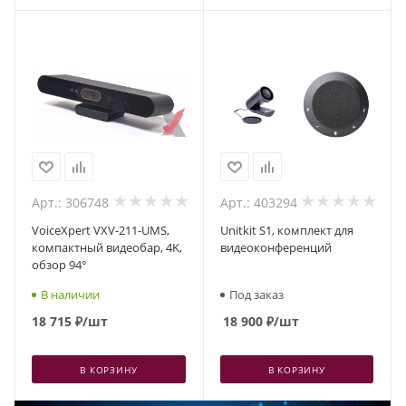
Арт.: 306748
Арт.: 403294
VoiceXpert VXV-211-UMS,
Unitkit S1, комплект для
компактный видеобар, 4K,
видеоконференций
обзор 94°
В наличии
Под заказ
18 715
₽
/шт
18 900
₽
/шт
В КОРЗИНУ
В КОРЗИНУ