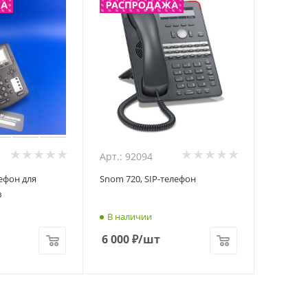
Арт.: 92094
Snom 720, SIP-телефон
в
В наличии
6 000
₽
/шт