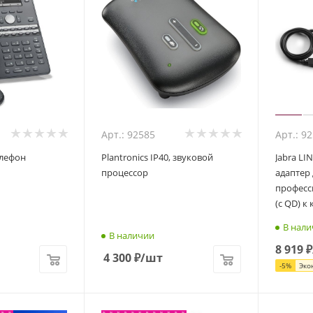
Арт.: 92585
Арт.: 9
елефон
Plantronics IP40, звуковой
Jabra LI
процессор
адаптер
професс
(с QD) к
В нали
В наличии
8 919
₽
4 300
₽
/шт
-
5
%
Эко