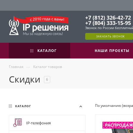
+7 (812) 326-42-72
+7 (804) 333-15-95
Звонок по России бесплатны
ЗАКАЗАТЬ ЗВОНОК
КАТАЛОГ
НАШИ ПРОЕКТЫ
—
Главная
Каталог товаров
Скидки
6
По умолчанию (возр
КАТАЛОГ
IP-телефония