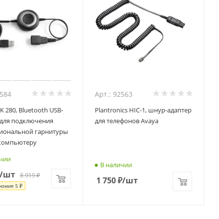
2584
Арт.: 92563
NK 280, Bluetooth USB-
Plantronics HIC-1, шнур-адаптер
 для подключения
для телефонов Avaya
иональной гарнитуры
 компьютеру
чии
В наличии
/шт
8 919
₽
1 750
₽
/шт
номия
5 ₽