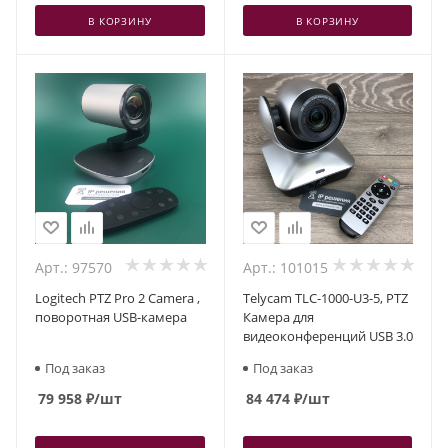
В КОРЗИНУ
В КОРЗИНУ
Арт.: 97570
Арт.: 101015
Logitech PTZ Pro 2 Camera ,
Telycam TLC-1000-U3-5, PTZ
поворотная USB-камера
Камера для
видеоконференций USB 3.0
Под заказ
Под заказ
79 958
₽
/шт
84 474
₽
/шт