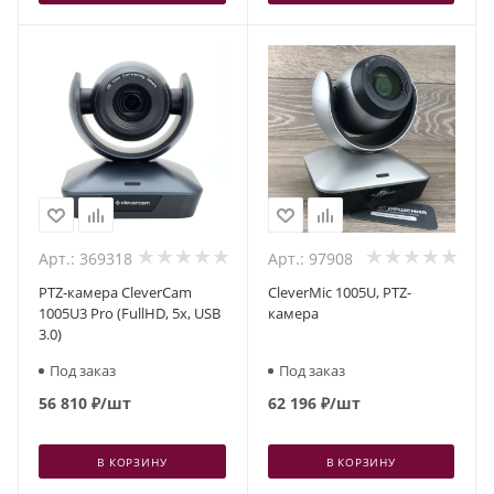
Арт.: 369318
Арт.: 97908
PTZ-камера CleverCam
CleverMic 1005U, PTZ-
1005U3 Pro (FullHD, 5x, USB
камера
3.0)
Под заказ
Под заказ
56 810
₽
/шт
62 196
₽
/шт
В КОРЗИНУ
В КОРЗИНУ