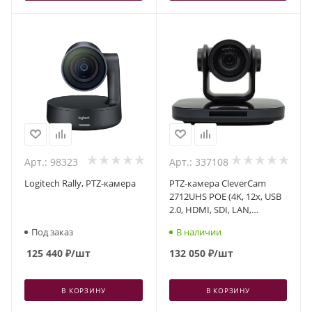
Арт.: 98323
Арт.: 337108
Logitech Rally, PTZ-камера
PTZ-камера CleverCam
2712UHS POE (4K, 12x, USB
2.0, HDMI, SDI, LAN,
Tracking)
Под заказ
В наличии
125 440
₽
/шт
132 050
₽
/шт
В КОРЗИНУ
В КОРЗИНУ