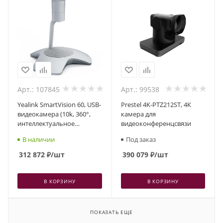
Арт.: 107845
Арт.: 99538
Yealink SmartVision 60, USB-
Prestel 4K-PTZ212ST, 4К
видеокамера (10k, 360°,
камера для
интеллектуальное
видеоконференцсвязи
наведение)
В наличии
Под заказ
312 872
₽
/шт
390 079
₽
/шт
В КОРЗИНУ
В КОРЗИНУ
ПОКАЗАТЬ ЕЩЕ