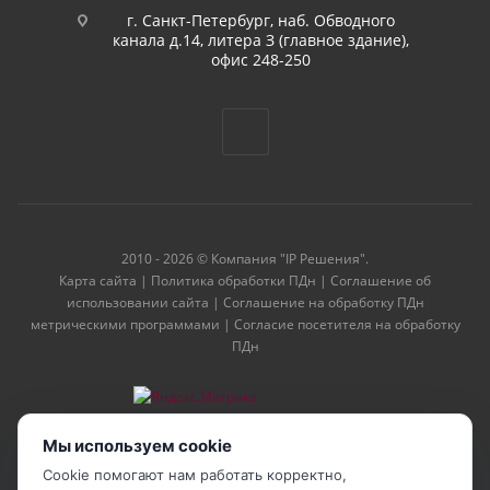
г. Санкт-Петербург, наб. Обводного
канала д.14, литера З (главное здание),
офис 248-250
2010 - 2026 © Компания "IP Решения".
Карта сайта
|
Политика обработки ПДн
|
Соглашение об
использовании сайта
|
Соглашение на обработку ПДн
метрическими программами
|
Согласие посетителя на обработку
ПДн
Мы используем cookie
Cookie помогают нам работать корректно,