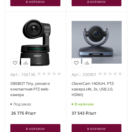
В КОРЗИНУ
В КОРЗИНУ
Арт.: 106136
Арт.: 330901
OBSBOT Tiny, умная и
CleverCam 1403UH, PTZ-
компактная PTZ web-
камера (4К, 3x, USB 2.0,
камера
HDMI)
Под заказ
В наличии
26 775
₽
/шт
37 543
₽
/шт
В КОРЗИНУ
В КОРЗИНУ