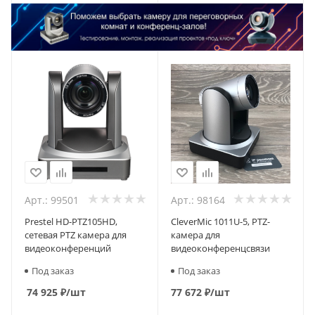
Арт.: 99501
Арт.: 98164
Prestel HD-PTZ105HD,
CleverMic 1011U-5, PTZ-
сетевая PTZ камера для
камера для
видеоконференций
видеоконференцсвязи
Под заказ
Под заказ
74 925
₽
/шт
77 672
₽
/шт