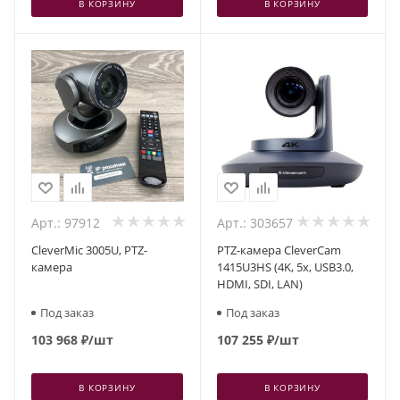
В КОРЗИНУ
В КОРЗИНУ
Арт.: 97912
Арт.: 303657
CleverMic 3005U, PTZ-
PTZ-камера CleverCam
камера
1415U3HS (4K, 5x, USB3.0,
HDMI, SDI, LAN)
Под заказ
Под заказ
103 968
₽
/шт
107 255
₽
/шт
В КОРЗИНУ
В КОРЗИНУ