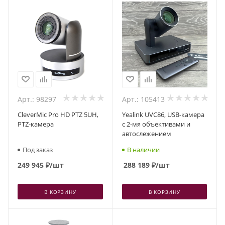
Арт.: 98297
Арт.: 105413
CleverMic Pro HD PTZ 5UH,
Yealink UVC86, USB-камера
PTZ-камера
с 2-мя объективами и
автослежением
Под заказ
В наличии
249 945
₽
/шт
288 189
₽
/шт
В КОРЗИНУ
В КОРЗИНУ