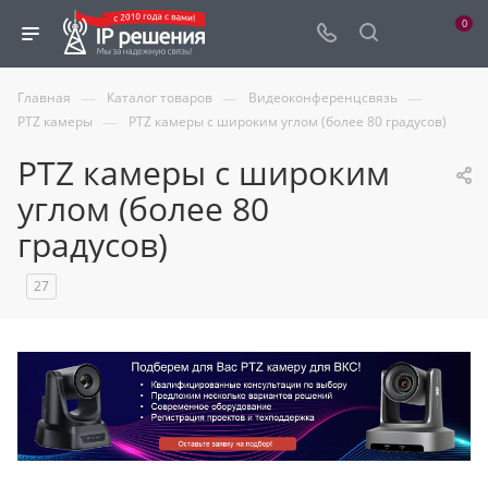
0
—
—
—
Главная
Каталог товаров
Видеоконференцсвязь
—
PTZ камеры
PTZ камеры с широким углом (более 80 градусов)
PTZ камеры с широким
углом (более 80
градусов)
27