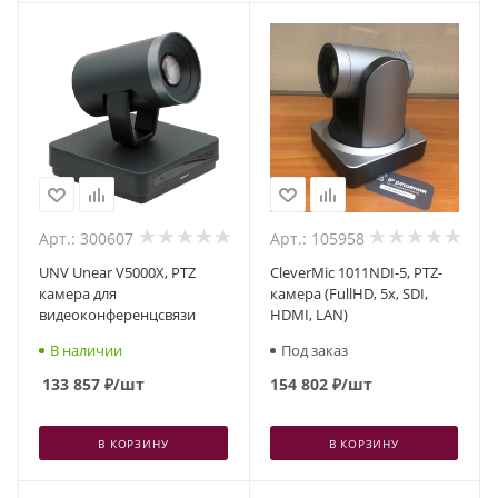
Арт.: 300607
Арт.: 105958
UNV Unear V5000X, PTZ
CleverMic 1011NDI-5, PTZ-
камера для
камера (FullHD, 5x, SDI,
видеоконференцсвязи
HDMI, LAN)
В наличии
Под заказ
133 857
₽
/шт
154 802
₽
/шт
В КОРЗИНУ
В КОРЗИНУ