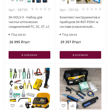
Арт.: 98799
Арт.: 99193
SK-VOLS-5 - Набор для
Комплект инструментов и
чистки оптических
приборов SK-RST-PON1 в
соединителей FC, SC, ST, LC
составе (класический
набор для PON)
Под заказ
Под заказ
26 095
₽
/шт
29 357
₽
/шт
В КОРЗИНУ
В КОРЗИНУ