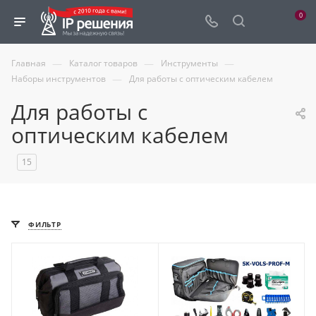
0
—
—
—
Главная
Каталог товаров
Инструменты
—
Наборы инструментов
Для работы с оптическим кабелем
Для работы с
оптическим кабелем
15
ФИЛЬТР