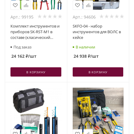
Арт.: 99195
Арт.: 94606
Комплект инструментов и
SKFO-04 - набор
приборов SK-RST-M1 в
инструментов для ВОЛС в
составе (класический
кейсе
набор для разделки
Под заказ
В наличии
оптического кабеля и
подготовки волокна к
24 162
₽
/шт
24 938
₽
/шт
сварке)
В КОРЗИНУ
В КОРЗИНУ