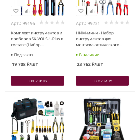
Арт.: 99196
Арт.: 99231
Комплект инструментов и
НИМ-мини - Набор
приборов SK-VOLS-1-Plus в
инструментов для
составе (Набор
монтажа оптического
обслуживания ВОЛС)
кабеля
Под заказ
В наличии
19 708
₽
/шт
23 762
₽
/шт
В КОРЗИНУ
В КОРЗИНУ