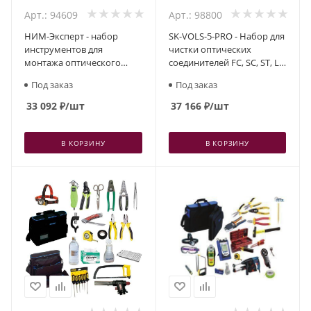
Арт.: 94609
Арт.: 98800
НИМ-Эксперт - набор
SK-VOLS-5-PRO - Набор для
инструментов для
чистки оптических
монтажа оптического
соединителей FC, SC, ST, LC
кабеля в кейсе
c микроскопом (400х)
Под заказ
Под заказ
33 092
₽
/шт
37 166
₽
/шт
В КОРЗИНУ
В КОРЗИНУ