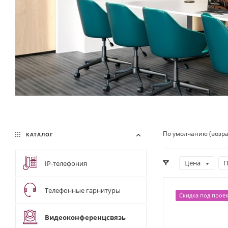
По умолчанию (возр
КАТАЛОГ
Цена
П
IP-телефония
Телефонные гарнитуры
Скидка под проек
Видеоконференцсвязь