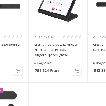
Арт.: 259148
Арт.: 2
 видеотерминал
Crestron UC-C100-Z, комплект
Crestron
интегратора системы
система
видеоконференцсвязи
Под заказ
Под за
т
754 124
₽
/шт
942 38
т