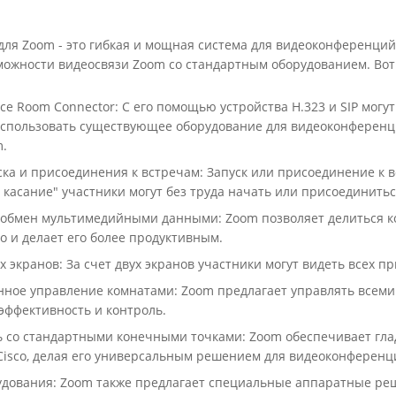
ля Zoom - это гибкая и мощная система для видеоконференций
можности видеосвязи Zoom со стандартным оборудованием. Во
ce Room Connector: С его помощью устройства H.323 и SIP могу
спользовать существующее оборудование для видеоконференций 
m.
ска и присоединения к встречам: Запуск или присоединение к 
 касание" участники могут без труда начать или присоединитьс
обмен мультимедийными данными: Zoom позволяет делиться ко
о и делает его более продуктивным.
х экранов: За счет двух экранов участники могут видеть всех
ное управление комнатами: Zoom предлагает управлять всеми
эффективность и контроль.
 со стандартными конечными точками: Zoom обеспечивает гл
 Cisco, делая его универсальным решением для видеоконференц
дования: Zoom также предлагает специальные аппаратные реш