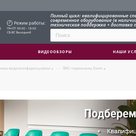
Полный цикл: квалифицированные сп
современное оборудование (в наличии 
Режим работы:
техническая поддержка + доставка п
й
ПН-ПТ 09:00 - 18:00
СБ-ВС Выходной
ВИДЕООБЗОРЫ
НАШИ УС
—
темы видеоконференцсвязи
ВКС-терминалы Zoom