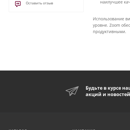
наилучшее кач
Оставить отзыв
Использование ви
уровне. Zoom обе
продуктивными.
Будьте в курсе н
акций и новосте