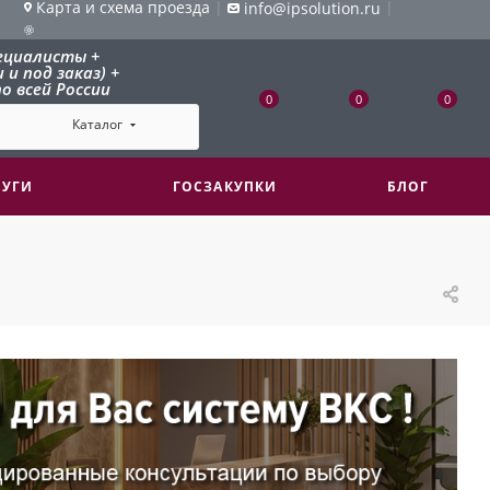
Карта и схема проезда
|
|
info@ipsolution.ru
ециалисты +
и под заказ) +
о всей России
0
0
0
Каталог
ЛУГИ
ГОСЗАКУПКИ
БЛОГ