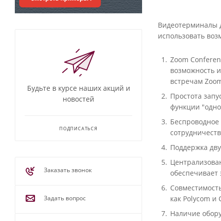
Видеотерминалы д
использовать воз
Zoom Conferen
возможность и
встречам Zoo
Будьте в курсе наших акций и
Простота запу
новостей
функции "одно
Беспроводное 
ПОДПИСАТЬСЯ
сотрудничеств
Поддержка дву
Централизован
Заказать звонок
обеспечивает 
Совместимость
как Polycom и
Задать вопрос
Наличие обору