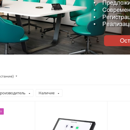
астание)
роизводитель
Наличие
т