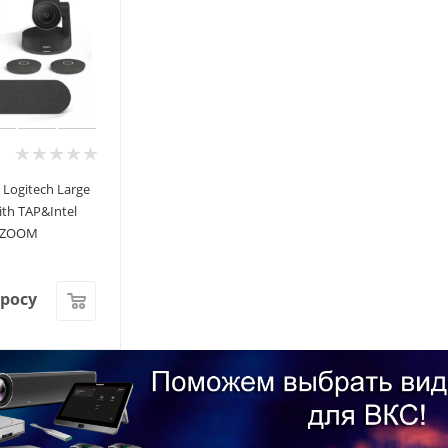
Logitech Large
th TAP&Intel
r ZOOM
просу