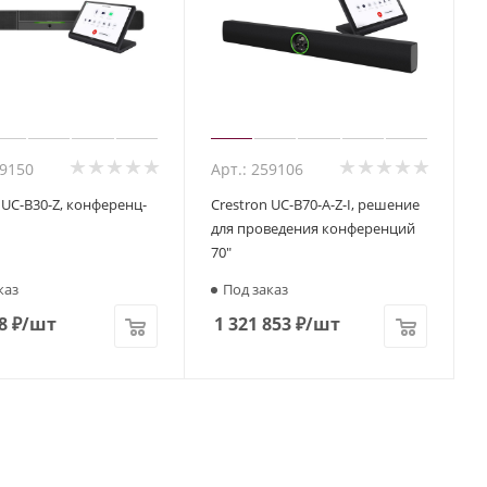
59150
Арт.: 259106
 UC-B30-Z, конференц-
Crestron UC-B70-A-Z-I, решение
для проведения конференций
70"
каз
Под заказ
8
₽
/шт
1 321 853
₽
/шт