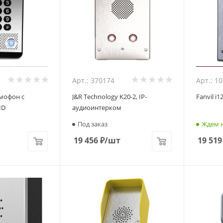
Арт.: 370174
Арт.: 1
домофон с
J&R Technology K20-2, IP-
Fanvil i
ID
аудиоинтерком
Под заказ
Ждем н
19 456
₽
/шт
19 519