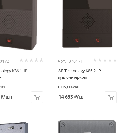
70172
Арт.: 370171
ology K86-1, IP-
J&R Technology K86-2, IP-
н
аудиоинтерком
каз
Под заказ
₽
/шт
14 653
₽
/шт