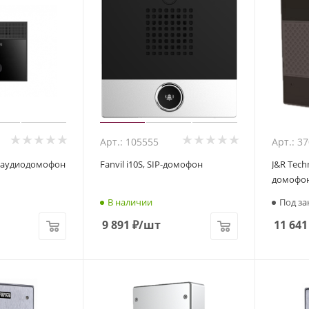
Арт.: 105555
Арт.: 3
P-аудиодомофон
Fanvil i10S, SIP-домофон
J&R Techn
домофо
В наличии
Под за
9 891
₽
/шт
11 641