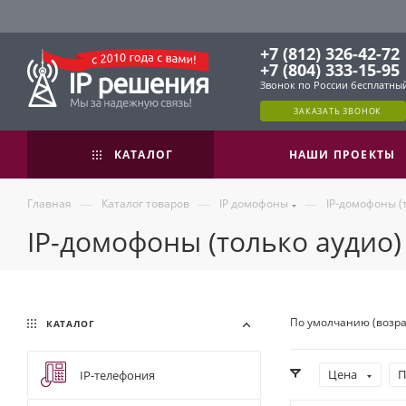
+7 (812) 326-42-72
+7 (804) 333-15-95
Звонок по России бесплатны
ЗАКАЗАТЬ ЗВОНОК
КАТАЛОГ
НАШИ ПРОЕКТЫ
—
—
—
Главная
Каталог товаров
IP домофоны
IP-домофоны (
IP-домофоны (только аудио)
По умолчанию (возр
КАТАЛОГ
Цена
П
IP-телефония