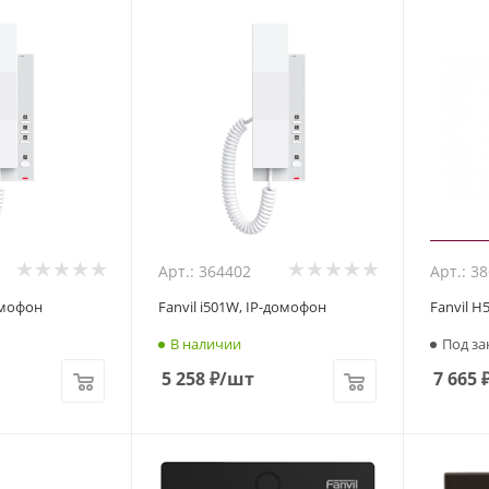
Арт.: 364402
Арт.: 3
домофон
Fanvil i501W, IP-домофон
Fanvil H
В наличии
Под за
5 258
₽
/шт
7 665