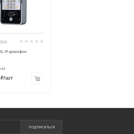
9364
23S, IP-домофон
каз
₽
/шт