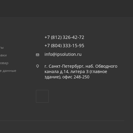
ПОДПИСАТЬСЯ
+7 (812) 326-42-72
+7 (804) 333-15-95
ты
info@ipsolution.ru
авки
товар
г. Санкт-Петербург, наб. Обводного
е данные
канала д.14, литера З (главное
здание), офис 248-250