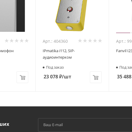
Арт.: 404360
Арт.: 9
-домофон
IPmatika i112, SIP-
Fanvil I
аудиоинтерком
Под заказ
Под за
23 078
₽
/шт
35 488