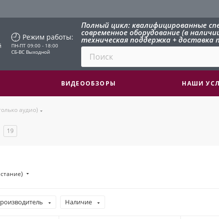
Полный цикл: квалифицированные сп
современное оборудование (в наличии 
Режим работы:
техническая поддержка + доставка п
й
ПН-ПТ 09:00 - 18:00
СБ-ВС Выходной
ВИДЕООБЗОРЫ
НАШИ УС
только аудио)
19
астание)
роизводитель
Наличие