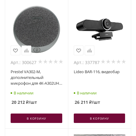
Арт.: 300627
Арт.: 337787
Prestel VA302-M,
Lideo BAR-116, видеобар
дополнительный
микрофон для 4K-A302UH
Prestel
В наличии
В наличии
20 212
₽
/шт
26 211
₽
/шт
В КОРЗИНУ
В КОРЗИНУ