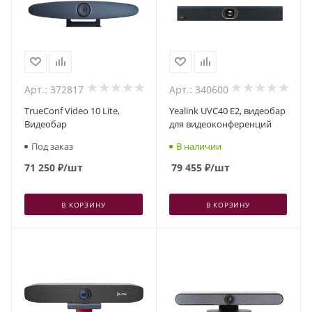
Арт.: 372817
Арт.: 340600
TrueConf Video 10 Lite,
Yealink UVC40 E2, видеобар
Видеобар
для видеоконференций
Под заказ
В наличии
71 250
₽
/шт
79 455
₽
/шт
В КОРЗИНУ
В КОРЗИНУ