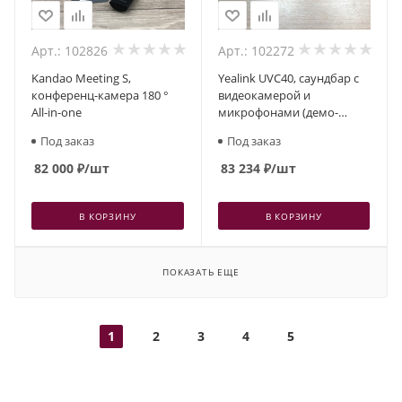
Арт.: 102826
Арт.: 102272
Kandao Meeting S,
Yealink UVC40, cаундбар с
конференц-камера 180 °
видеокамерой и
All-in-one
микрофонами (демо-
образец с гарантией 1 год)
Под заказ
Под заказ
82 000
₽
/шт
83 234
₽
/шт
В КОРЗИНУ
В КОРЗИНУ
ПОКАЗАТЬ ЕЩЕ
1
2
3
4
5