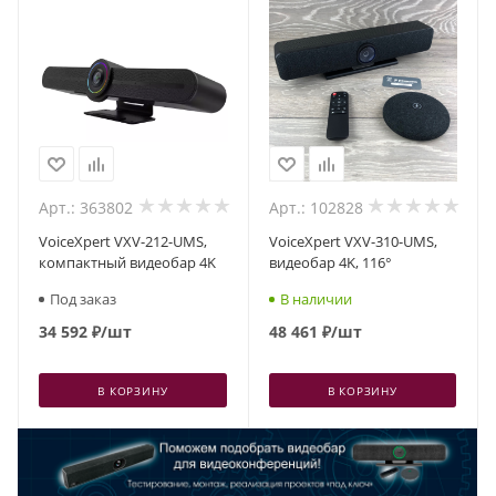
Арт.: 363802
Арт.: 102828
VoiceXpert VXV-212-UMS,
VoiceXpert VXV-310-UMS,
компактный видеобар 4K
видеобар 4K, 116°
Под заказ
В наличии
34 592
₽
/шт
48 461
₽
/шт
В КОРЗИНУ
В КОРЗИНУ