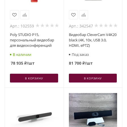
Арт.: 102559
Арт.: 342547
Poly STUDIO P15,
Видеобар CleverCam V4K20
персональный видеобар
black (4K, 10x, USB 3.0,
для видеоконференций
HDMI, ePTZ)
В наличии
Под заказ
78 935
₽
/шт
81 700
₽
/шт
В КОРЗИНУ
В КОРЗИНУ