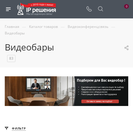
0
—
—
—
Главная
Каталог товаров
Видеоконференцсвязь
Видеобары
Видеобары
83
ФИЛЬТР