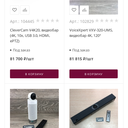
Арт.: 104445
Арт.: 102829
CleverCam V4K20, видеобар
VoiceXpert VXV-320-UMS,
(4K, 10x, USB 3.0, HDMI,
видеобар 4K, 120°
ePTZ)
Под заказ
Под заказ
81 700
₽
/шт
81 815
₽
/шт
В КОРЗИНУ
В КОРЗИНУ