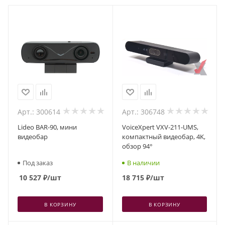
Арт.: 300614
Арт.: 306748
Lideo BAR-90, мини
VoiceXpert VXV-211-UMS,
видеобар
компактный видеобар, 4K,
обзор 94°
Под заказ
В наличии
10 527
₽
/шт
18 715
₽
/шт
В КОРЗИНУ
В КОРЗИНУ