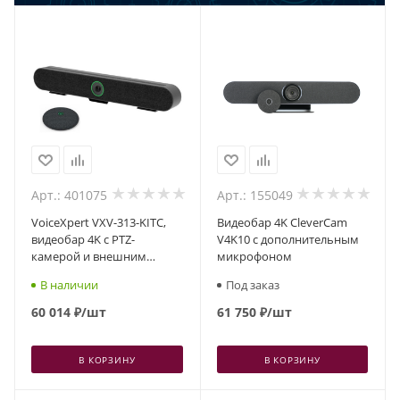
Арт.: 401075
Арт.: 155049
VoiceXpert VXV-313-KITC,
Видеобар 4K CleverCam
видеобар 4K с PTZ-
V4K10 с дополнительным
камерой и внешним
микрофоном
микрофоном
В наличии
Под заказ
60 014
₽
/шт
61 750
₽
/шт
В КОРЗИНУ
В КОРЗИНУ