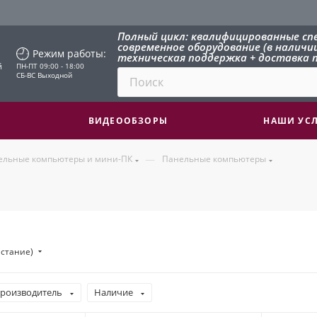
Полный цикл: квалифицированные сп
современное оборудование (в наличии 
Режим работы:
техническая поддержка + доставка п
й
ПН-ПТ 09:00 - 18:00
СБ-ВС Выходной
ВИДЕООБЗОРЫ
НАШИ УС
—
ельные компьютеры и мини-ПК
Панельные компьютеры
астание)
роизводитель
Наличие