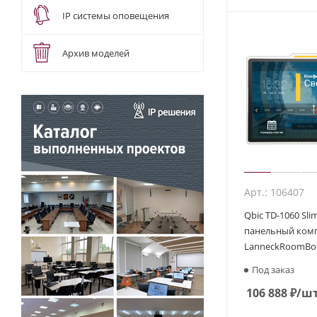
IP системы оповещения
Архив моделей
Арт.: 106407
Qbic TD-1060 Sli
панельный ком
LanneckRoomBo
Под заказ
106 888
₽
/ш