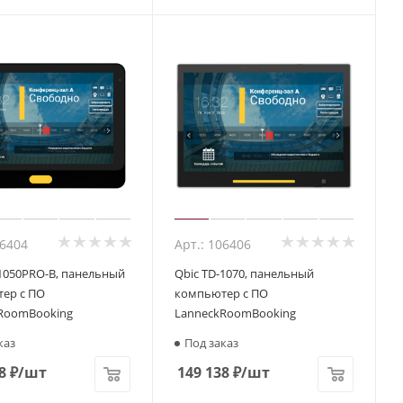
06404
Арт.: 106406
-1050PRO-B, панельный
Qbic TD-1070, панельный
ер с ПО
компьютер с ПО
RoomBooking
LanneckRoomBooking
каз
Под заказ
8
₽
/шт
149 138
₽
/шт