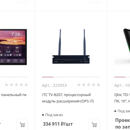
Арт.: 323953
Арт.: 1
, панельный пк
ITC TV-8207, процессорный
Qbic TD
модуль расширения (OPS i7)
ПК, 10",
Под за
Под заказ
Проек
т
334 911
₽
/шт
по за