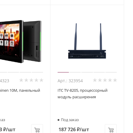
74323
Арт.: 323954
minen 10M, панельный
ITC TV-8205, процессорный
модуль расширения
каз
Под заказ
3
₽
/шт
187 726
₽
/шт