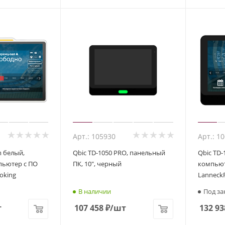
Арт.: 105930
Арт.: 1
m белый,
Qbic TD-1050 PRO, панельный
Qbic TD
пьютер с ПО
ПК, 10", черный
компьют
oking
Lanneck
В наличии
Под за
т
107 458
₽
/шт
132 93