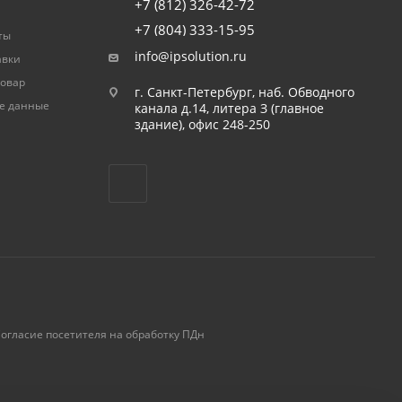
+7 (812) 326-42-72
+7 (804) 333-15-95
ты
info@ipsolution.ru
авки
товар
г. Санкт-Петербург, наб. Обводного
е данные
канала д.14, литера З (главное
здание), офис 248-250
огласие посетителя на обработку ПДн