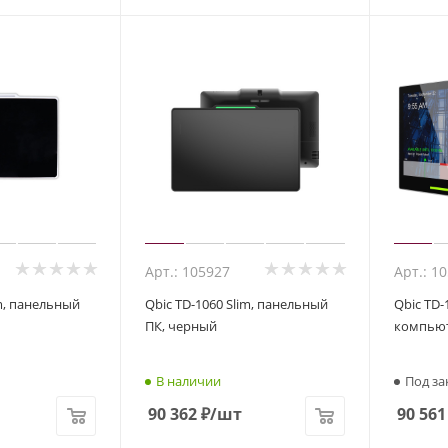
Арт.: 105927
Арт.: 1
im, панельный
Qbic TD-1060 Slim, панельный
Qbic TD-
ПК, черный
компью
В наличии
Под за
90 362
₽
/шт
90 561