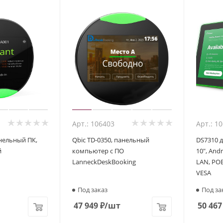
Арт.: 106403
Арт.: 1
анельный ПК,
Qbic TD-0350, панельный
DS7310 д
й
компьютер с ПО
10", Andr
LanneckDeskBooking
LAN, POE
VESA
Под заказ
Под за
47 949
₽
/шт
50 467