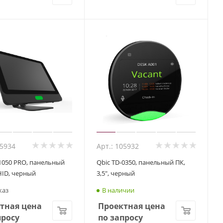
05934
Арт.: 105932
-1050 PRO, панельный
Qbic TD-0350, панельный ПК,
 HID, черный
3,5", черный
каз
В наличии
тная цена
Проектная цена
просу
по запросу