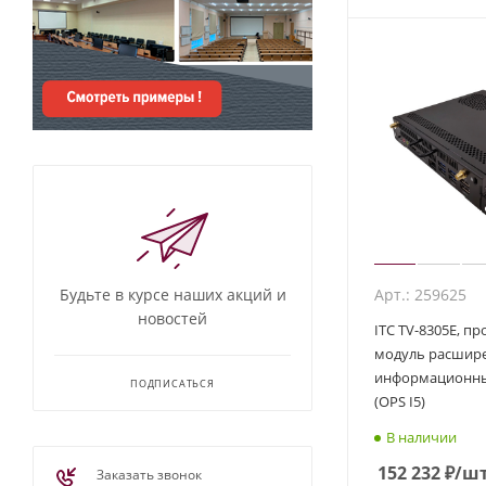
Будьте в курсе наших акций и
Арт.: 259625
новостей
ITC TV-8305E, п
модуль расшире
информационны
ПОДПИСАТЬСЯ
(OPS I5)
В наличии
152 232
₽
/ш
Заказать звонок