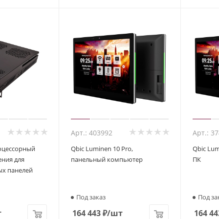
Арт.: 403992
Арт.: 3
роцессорный
Qbic Luminen 10 Pro,
Qbic Lu
ния для
панельный компьютер
ПК
х панелей
Под заказ
Под за
т
164 443
₽
/шт
164 44