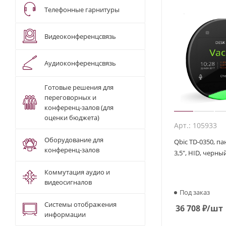
Телефонные гарнитуры
Видеоконференцсвязь
Аудиоконференцсвязь
Готовые решения для
переговорных и
конференц-залов (для
оценки бюджета)
Арт.: 105933
Оборудование для
Qbic TD-0350, п
конференц-залов
3,5", HID, черны
Коммутация аудио и
видеосигналов
Под заказ
Системы отображения
36 708
₽
/шт
информации