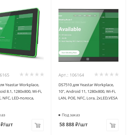
06165
Арт.: 106164
ля Yeastar Workplace,
DS7510 для Yeastar Workplace,
oid 8.1, 1280x800, Wi-Fi,
10", Android 11, 1280x800, Wi-Fi,
, NFC, LED-полоса,
LAN, POE, NFC, Lora, 2xLED,VESA
каз
Под заказ
₽
/шт
58 888
₽
/шт