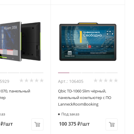
05929
Арт.: 106405
1070, панельный
Qbic TD-1060 Slim чёрный,
тер
панельный компьютер с ПО
LanneckRoomBooking
каз
Под заказ
₽
/шт
100 375
₽
/шт