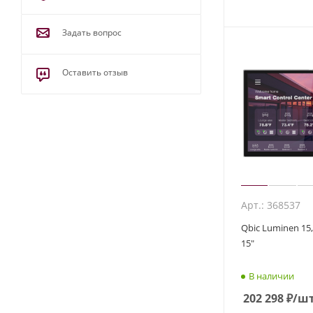
Задать вопрос
Оставить отзыв
Арт.: 368537
Qbic Luminen 15
15"
В наличии
202 298
₽
/ш