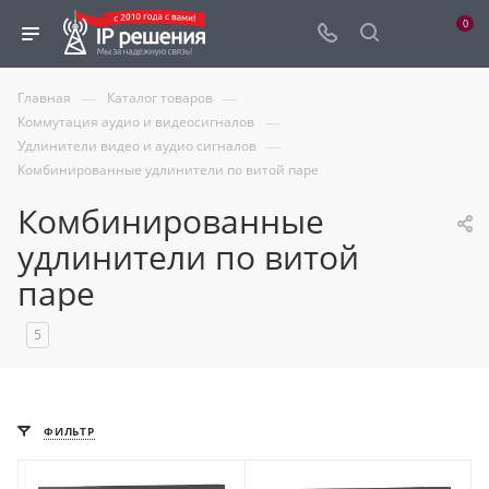
0
—
—
Главная
Каталог товаров
—
Коммутация аудио и видеосигналов
—
Удлинители видео и аудио сигналов
Комбинированные удлинители по витой паре
Комбинированные
удлинители по витой
паре
5
ФИЛЬТР