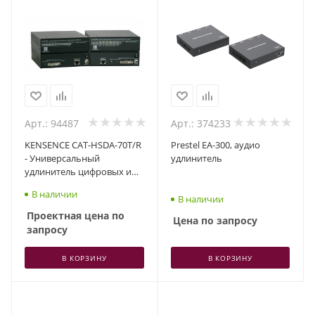
Арт.: 94487
Арт.: 374233
KENSENCE CAT-HSDA-70T/R
Prestel EA-300, аудио
- Универсальный
удлинитель
удлинитель цифровых и
аналоговых сигналов по
В наличии
витой паре на 70 метров
В наличии
Проектная цена по
Цена по запросу
запросу
В КОРЗИНУ
В КОРЗИНУ