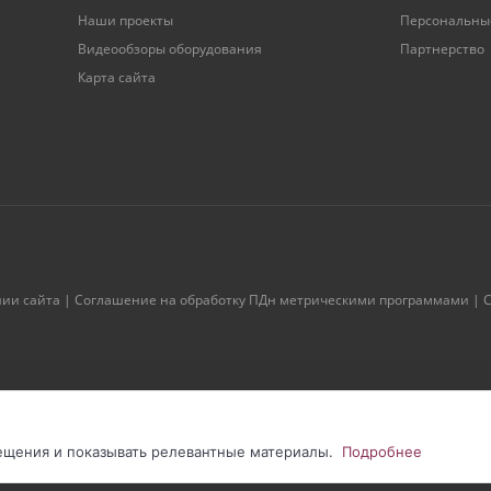
Наши проекты
Персональны
Видеообзоры оборудования
Партнерство
Карта сайта
нии сайта
|
Соглашение на обработку ПДн метрическими программами
|
С
сещения и показывать релевантные материалы.
Подробнее