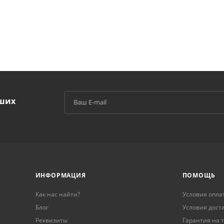
аших
й
ИНФОРМАЦИЯ
ПОМОЩЬ
Как нас найти?
Условия опла
Блог
Условия дост
Реквизиты
Гарантия на 