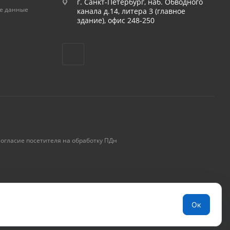
г. Санкт-Петербург, наб. Обводного
е данные
канала д.14, литера З (главное
здание), офис 248-250
огласие посетителя на обработку ПДн
Ок