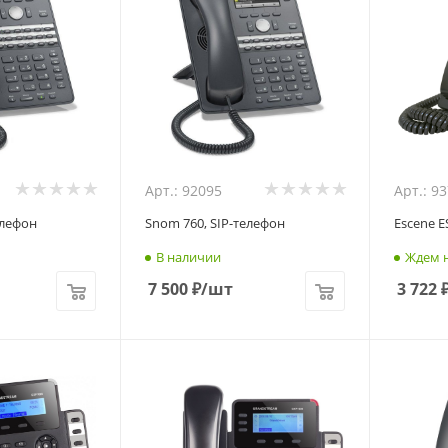
Арт.: 92095
Арт.: 9
елефон
Snom 760, SIP-телефон
Escene E
В наличии
Ждем н
7 500
₽
/шт
3 722