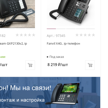
2182
Арт.: 97345
eam GXP2130v2, ip
Fanvil X4G , ip-телефон
чии
Под заказ
/шт
8 219
₽
/шт