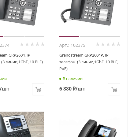
02374
Арт.: 102375
eam GRP2604, IP
Grandstream GRP2604P, IP
 (3 линии,1GbE, 10 BLF)
телефон. (3 линии,1GbE, 10 BLF,
PoE)
чии
В наличии
/шт
6 880
₽
/шт