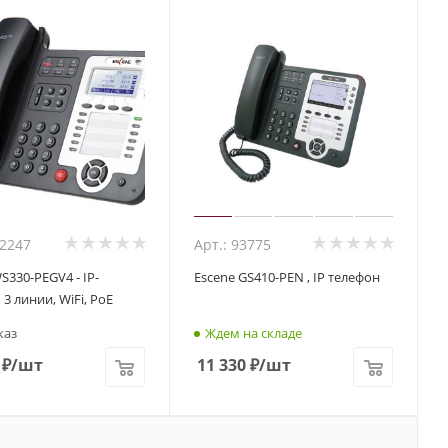
02247
Арт.: 93775
S330-PEGV4 - IP-
Escene GS410-PEN , IP телефон
 3 линии, WiFi, PoE
каз
Ждем на складе
₽
/шт
11 330
₽
/шт