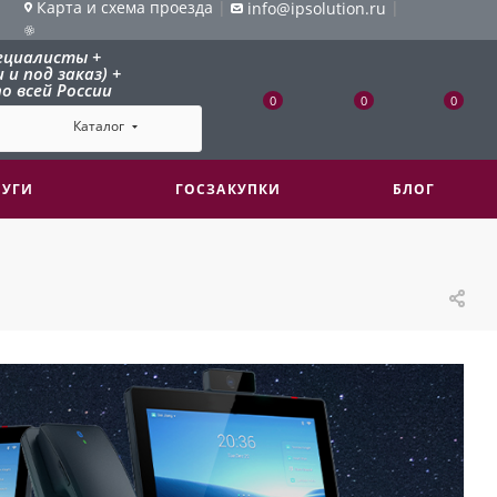
Карта и схема проезда
|
|
info@ipsolution.ru
ециалисты +
и под заказ) +
о всей России
0
0
0
Каталог
ЛУГИ
ГОСЗАКУПКИ
БЛОГ