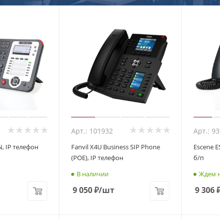
Арт.: 101932
Арт.: 9
N, IP телефон
Fanvil X4U Business SIP Phone
Escene ES
(POE), IP телефон
б/п
В наличии
Ждем н
9 050
₽
/шт
9 306