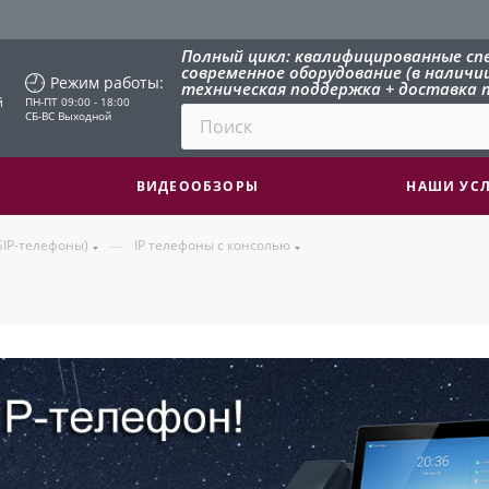
Полный цикл: квалифицированные сп
современное оборудование (в наличии 
Режим работы:
техническая поддержка + доставка п
й
ПН-ПТ 09:00 - 18:00
СБ-ВС Выходной
ВИДЕООБЗОРЫ
НАШИ УС
—
SIP-телефоны)
IP телефоны с консолью