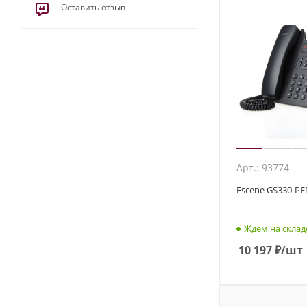
Оставить отзыв
Арт.: 93774
Escene GS330-PE
Ждем на склад
10 197
₽
/шт