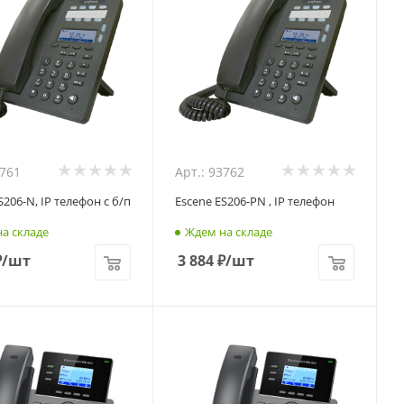
3761
Арт.: 93762
S206-N, IP телефон с б/п
Escene ES206-PN , IP телефон
а складе
Ждем на складе
₽
/шт
3 884
₽
/шт