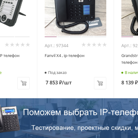
Арт.: 97344
Арт.: 9
IP телефон
Fanvil X4 , ip-телефон
Grandstr
телефон
е
Под заказ
В нали
7 853
₽
/шт
8 139
₽