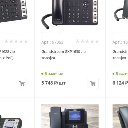
Арт.: 97353
Арт.: 1
628 , ip-
Grandstream GXP1630 , ip-
Grandstr
, с PoE)
телефон
телефон.
В наличии
В нали
5 748
₽
/шт
6 124
₽