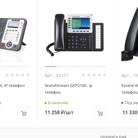
Арт.: 92177
Арт.: 1
N, IP телефон
Grandstream GXP2160 , ip
Escene W
телефон
телефон,
е
В наличии
Под за
11 258
₽
/шт
11 330
ПОКАЗАТЬ ЕЩЕ