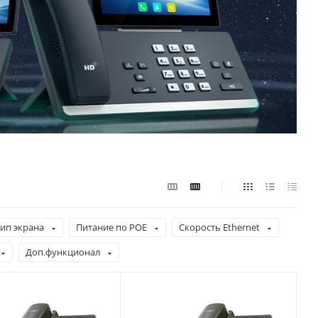
ип экрана
Питание по РОЕ
Скорость Ethernet
Доп.функционал