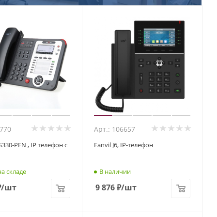
3770
Арт.: 106657
330-PEN , IP телефон с
Fanvil J6, IP-телефон
а складе
В наличии
₽
/шт
9 876
₽
/шт