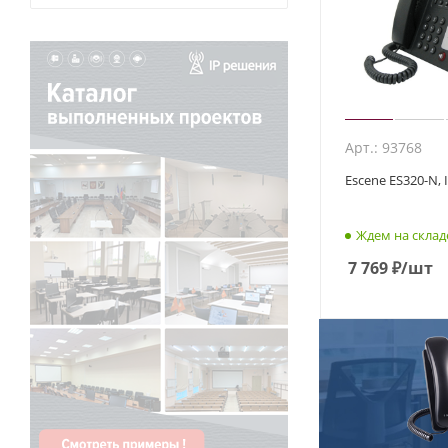
Арт.: 93768
Escene ES320-N, 
Ждем на склад
7 769
₽
/шт