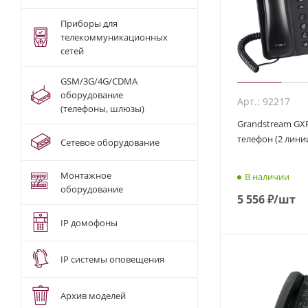
Приборы для
телекоммуникационных
сетей
GSM/3G/4G/CDMA
оборудование
Арт.: 92217
(телефоны, шлюзы)
Grandstream GXP1
телефон (2 линии
Сетевое оборудование
Монтажное
В наличии
оборудование
5 556
₽
/шт
IP домофоны
IP системы оповещения
Архив моделей