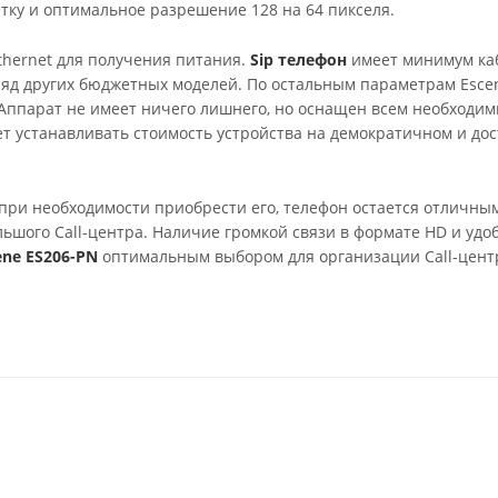
тку и оптимальное разрешение 128 на 64 пикселя.
thernet для получения питания.
Sip телефон
имеет минимум ка
 ряд других бюджетных моделей. По остальным параметрам Esce
. Аппарат не имеет ничего лишнего, но оснащен всем необходи
т устанавливать стоимость устройства на демократичном и до
 при необходимости приобрести его, телефон остается отличны
ьшого Call-центра. Наличие громкой связи в формате HD и удо
ene ES206-PN
оптимальным выбором для организации Call-цент