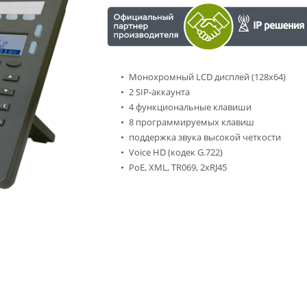
Монохромный LCD дисплей (128x64)
2 SIP-аккаунта
4 функциональные клавиши
8 программируемых клавиш
поддержка звука высокой четкости
Voice HD (кодек G.722)
PoE, XML, TR069, 2xRJ45