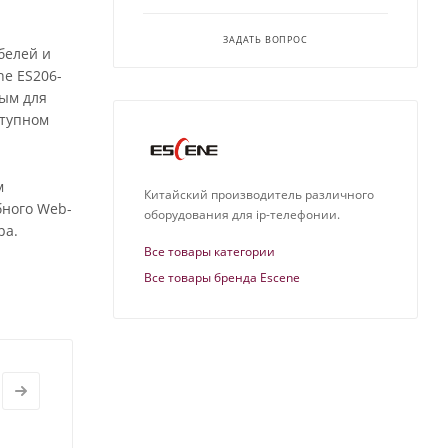
ЗАДАТЬ ВОПРОС
белей и
ne ES206-
мым для
ступном
м
Китайский производитель различного
бного Web-
оборудования для ip-телефонии.
ра.
Все товары категории
Все товары бренда Escene