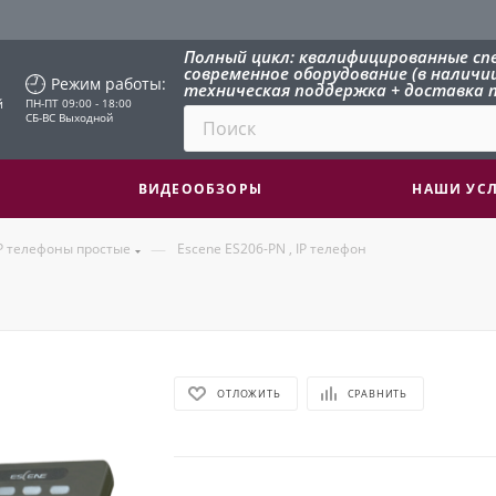
Полный цикл: квалифицированные сп
современное оборудование (в наличии 
Режим работы:
техническая поддержка + доставка п
й
ПН-ПТ 09:00 - 18:00
СБ-ВС Выходной
ВИДЕООБЗОРЫ
НАШИ УС
—
P телефоны простые
Escene ES206-PN , IP телефон
н
ОТЛОЖИТЬ
СРАВНИТЬ