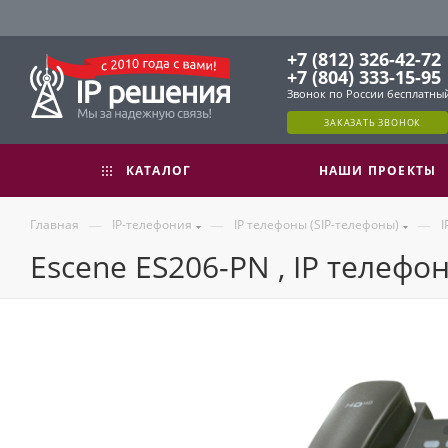
+7 (812) 326-42-72
+7 (804) 333-15-95
Звонок по России бесплатны
ЗАКАЗАТЬ ЗВОНОК
КАТАЛОГ
НАШИ ПРОЕКТЫ
—
—
—
Главная
IP-телефония
IP телефоны (SIP-телефоны)
I
Escene ES206-PN , IP телефо