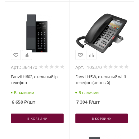
Арт.: 364470
Арт.: 105370
Fanvil H602, отельный ip-
Fanvil H5W, отельный wi-fi
телефон
телефон (черный)
В наличии
В наличии
6 658
₽
/шт
7 394
₽
/шт
В КОРЗИНУ
В КОРЗИНУ