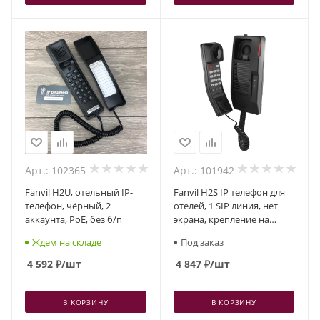
Арт.: 102365
Арт.: 101942
Fanvil H2U, отельный IP-
Fanvil H2S IP телефон для
телефон, чёрный, 2
отелей, 1 SIP линия, нет
аккаунта, PoE, без б/п
экрана, крепление на
стену
Ждем на складе
Под заказ
4 592
₽
/шт
4 847
₽
/шт
В КОРЗИНУ
В КОРЗИНУ