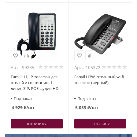
Арт.: 99235
Арт.: 105372
Fanvil H1, IP-телефон для
Fanvil H3W, отельный wi-fi
отелей и гостинниц, 1
телефон (черный)
линия SIP, POE, аудио HD
качества
Под заказ
Под заказ
4 929
₽
/шт
5 053
₽
/шт
В КОРЗИНУ
В КОРЗИНУ