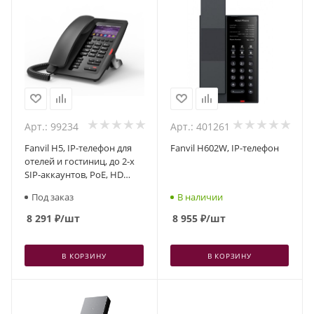
Арт.: 99234
Арт.: 401261
Fanvil H5, IP-телефон для
Fanvil H602W, IP-телефон
отелей и гостиниц, до 2-х
SIP-аккаунтов, PoE, HD
аудио
Под заказ
В наличии
8 291
₽
/шт
8 955
₽
/шт
В КОРЗИНУ
В КОРЗИНУ