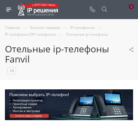
0
—
—
—
Главная
Каталог товаров
IP-телефония
—
IP телефоны (SIP-телефоны)
Отельные ip-телефоны
Отельные ip-телефоны
Fanvil
16