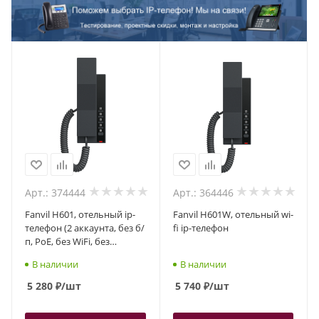
Арт.: 374444
Арт.: 364446
Fanvil H601, отельный ip-
Fanvil H601W, отельный wi-
телефон (2 аккаунта, без б/
fi ip-телефон
п, PoE, без WiFi, без
клавиатуры)
В наличии
В наличии
5 280
₽
/шт
5 740
₽
/шт