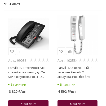
ФИЛЬТР
Арт.: 99086
Арт.: 102584
Fanvil H3, IP-телефон для
Fanvil H2U, отельный IP-
отелей и гостиниц, до 2-х
телефон, белый, 2
SIP-аккаунтов, PoE, HD
аккаунта, PoE, без б/п
аудио
В наличии
В наличии
3 820
₽
/шт
4 592
₽
/шт
В КОРЗИНУ
В КОРЗИНУ