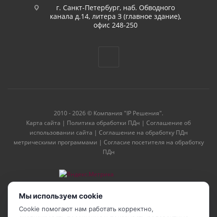
г. Санкт-Петербург, наб. Обводного
канала д.14, литера З (главное здание),
офис 248-250
2010 - 2026 © Компания "IP Решения".
Карта сайта
|
Политика обработки ПДн
|
Соглашение об
использовании сайта
|
Соглашение на обработку ПДн
метрическими программами
|
Согласие посетителя на обработку
ПДн
Мы используем cookie
Cookie помогают нам работать корректно,