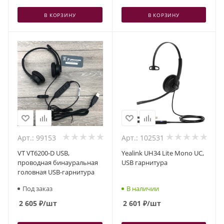
В КОРЗИНУ
В КОРЗИНУ
Арт.: 99153
Арт.: 102531
VT VT6200-D USB,
Yealink UH34 Lite Mono UC,
проводная бинауральная
USB гарнитура
головная USB-гарнитура
Под заказ
В наличии
2 605
₽
/шт
2 601
₽
/шт