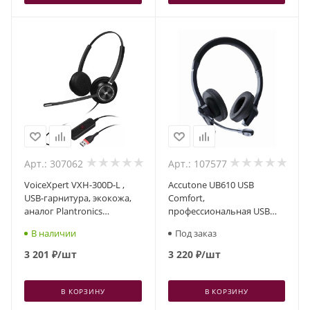
Арт.: 307062
Арт.: 107577
VoiceXpert VXH-300D-L ,
Accutone UB610 USB
USB-гарнитура, экокожа,
Comfort,
аналог Plantronics
профессиональная USB
EncorePro 300
гарнитура
В наличии
Под заказ
3 201
₽
/шт
3 220
₽
/шт
В КОРЗИНУ
В КОРЗИНУ