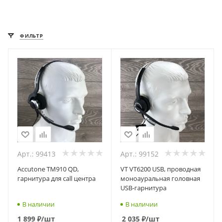
ФИЛЬТР
Арт.: 99413
Арт.: 99152
Accutone TM910 QD,
VT VT6200 USB, проводная
гарнитура для call центра
моноауральная головная
USB-гарнитура
В наличии
В наличии
1 899
₽
/шт
2 035
₽
/шт