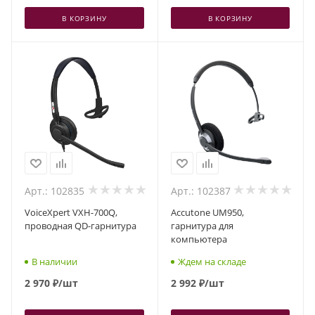
В КОРЗИНУ
В КОРЗИНУ
Арт.: 102835
Арт.: 102387
VoiceXpert VXH-700Q,
Accutone UM950,
проводная QD-гарнитура
гарнитура для
компьютера
В наличии
Ждем на складе
2 970
₽
/шт
2 992
₽
/шт