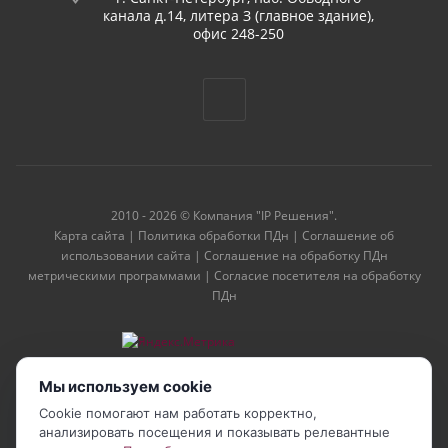
канала д.14, литера З (главное здание),
офис 248-250
2010 - 2026 © Компания "IP Решения".
Карта сайта
|
Политика обработки ПДн
|
Соглашение об
использовании сайта
|
Соглашение на обработку ПДн
метрическими программами
|
Согласие посетителя на обработку
ПДн
Мы используем cookie
Cookie помогают нам работать корректно,
анализировать посещения и показывать релевантные