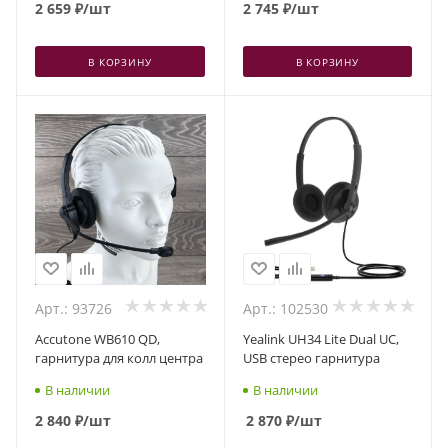
2 659
₽
/шт
2 745
₽
/шт
В КОРЗИНУ
В КОРЗИНУ
Арт.: 93726
Арт.: 102530
Accutone WB610 QD,
Yealink UH34 Lite Dual UC,
гарнитура для колл центра
USB стерео гарнитура
В наличии
В наличии
2 840
₽
/шт
2 870
₽
/шт