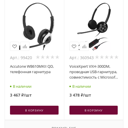
Арт.: 99420
Арт.: 360943
Accutone WB610MKII QD,
VoiceXpert VXH-300DM,
телефонная гарнитура
проводная USB-гарнитура,
cовместимость с Microsoft
Teams
В наличии
В наличии
3 467
₽
/шт
3 478
₽
/шт
В КОРЗИНУ
В КОРЗИНУ