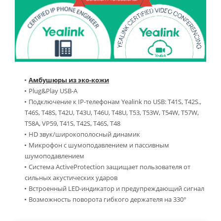
Амбушюры из эко-кожи
Plug&Play USB-A
Подключение к IP-телефонам Yealink по USB: T41S, T42S.,
T46S, T48S, T42U, T43U, T46U, T48U, T53, T53W, T54W, T57W,
T58A, VP59, T41S, T42S, T46S, T48
HD звук/широкополосный динамик
Микрофон с шумоподавлением и пассивным
шумоподавлением
Система ActiveProtection защищает пользователя от
сильных акустических ударов
Встроенный LED-индикатор и предупреждающий сигнал
Возможность поворота гибкого держателя на 330°