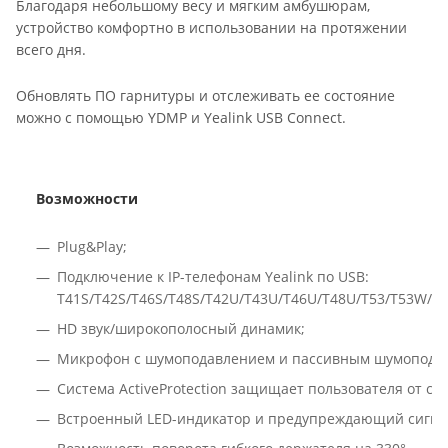
Благодаря небольшому весу и мягким амбушюрам,
устройство комфортно в использовании на протяжении
всего дня.
Обновлять ПО гарнитуры и отслеживать ее состояние
можно с помощью YDMP и Yealink USB Connect.
Возможности
Plug&Play;
Подключение к IP-телефонам Yealink по USB:
T41S/T42S/T46S/T48S/T42U/T43U/T46U/T48U/T53/T53W/T5
HD звук/широкополосный динамик;
Микрофон с шумоподавлением и пассивным шумопода
Система ActiveProtection защищает пользователя от си
Встроенный LED-индикатор и предупреждающий сигна