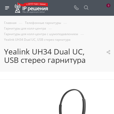
0
—
—
Главная
Телефонные гарнитуры
—
Гарнитуры для колл-центра
—
Гарнитуры для колл-центра с шумоподавлением
Yealink UH34 Dual UC, USB стерео гарнитура
Yealink UH34 Dual UC,
USB стерео гарнитура