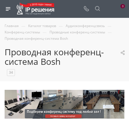
0
—
—
—
Главная
Каталог товаров
Аудиоконференцсвязь
—
—
Конференц-системы
Проводные конференц-системы
Проводная конференц-система Bosh
Проводная конференц-
система Bosh
34