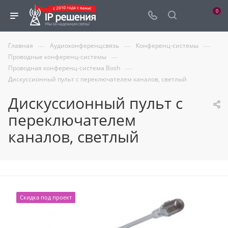
0
—
—
—
Главная
Аудиоконференцсвязь
Конференц-системы
—
Проводные конференц-системы
—
Проводная конференц-система Bosh
Дискуссионный пульт с переключателем каналов, светлый
Дискуссионный пульт с
переключателем
каналов, светлый
Скидка под проект