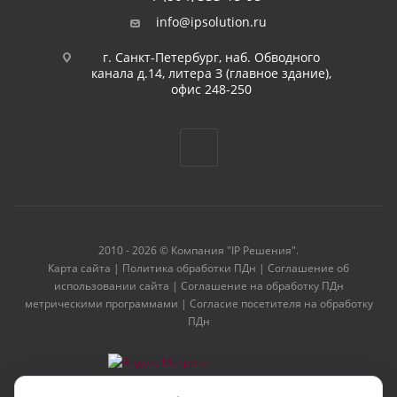
info@ipsolution.ru
г. Санкт-Петербург, наб. Обводного
канала д.14, литера З (главное здание),
офис 248-250
2010 - 2026 © Компания "IP Решения".
Карта сайта
|
Политика обработки ПДн
|
Соглашение об
использовании сайта
|
Соглашение на обработку ПДн
метрическими программами
|
Согласие посетителя на обработку
ПДн