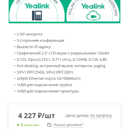
2 SIP-аккаунта
5-сторонняя конференция
Вызов по IP-адресу
Графический 2.3" LCD-экран с разрешением 132х64
G.722, Opus,G.723.1, G.711 (A/u), G.729AB, G.726, iLBC
Hot-desking, экстренный вызов, интерком, paging
SIPv1 (RFC2543), SIPv2 (RFC3261)
2хRJ45 Ethernet-порта 10/100Мбит/с
1хRJ9 для подключения трубки
1хRJ9 для подключения гарнитуры
4 227
₽
/шт
Цена дилер
по запросу
Нашли дешевле?
В наличии