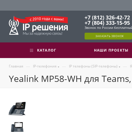
+7 (812) 326-42-72
+7 (804) 333-15-95
Звонок по России бесплатны
ЗАКАЗАТЬ ЗВОНОК
КАТАЛОГ
НАШИ ПРОЕКТЫ
—
—
—
Главная
IP-телефония
IP телефоны (SIP-телефоны)
I
Yealink MP58-WH для Teams,