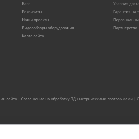
Блог
Условия дост
Реквизиты
Гарантия на 
Наши проекты
Персональны
Видеообзоры оборудования
Партнерство
Карта сайта
нии сайта
|
Соглашение на обработку ПДн метрическими программами
|
С