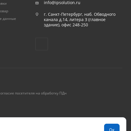
info@ipsolution.ru
авки
товар
г. Санкт-Петербург, наб. Обводного
е данные
канала д.14, литера З (главное
здание), офис 248-250
огласие посетителя на обработку ПДн
Ок