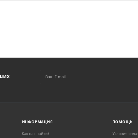
аших
й
ИНФОРМАЦИЯ
ПОМОЩЬ
Как нас найти?
Условия опла