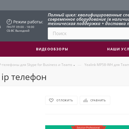
Полный цикл: квалифицированные сп
современное оборудование (в наличии 
Режим работы:
техническая поддержка + доставка п
й
ПН-ПТ 09:00 - 18:00
СБ-ВС Выходной
ВИДЕООБЗОРЫ
НАШИ УС
—
P-телефоны для Skype for Business и Teams
Yealink MP58-WH для Team
 ip телефон
ОТЛОЖИТЬ
СРАВНИТЬ