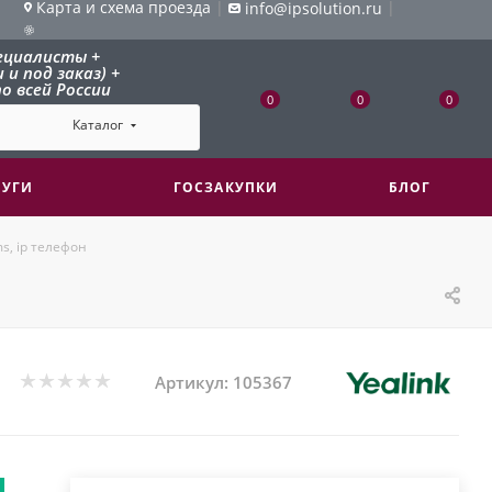
Карта и схема проезда
|
|
info@ipsolution.ru
ециалисты +
и под заказ) +
о всей России
0
0
0
Каталог
ЛУГИ
ГОСЗАКУПКИ
БЛОГ
s, ip телефон
Артикул:
105367