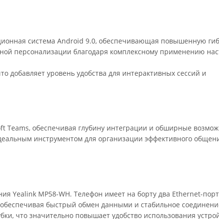
ционная система Android 9.0, обеспечивающая повышенную гиб
ьной персонализации благодаря комплексному применению нас
то добавляет уровень удобства для интерактивных сессий и
ft Teams, обеспечивая глубину интеграции и обширные возмо
идеальным инструментом для организации эффективного общен
ия Yealink MP58-WH. Телефон имеет на борту два Ethernet-порта
, обеспечивая быстрый обмен данными и стабильное соединение
убки, что значительно повышает удобство использования устрой