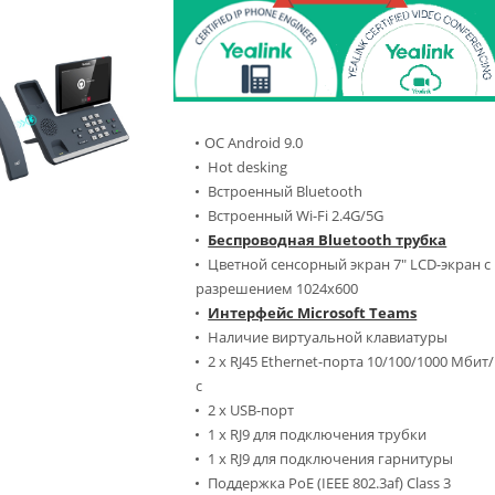
ОС Android 9.0
Hot desking
Встроенный Bluetooth
Встроенный Wi-Fi 2.4G/5G
Беспроводная Bluetooth трубка
Цветной сенсорный экран 7" LCD-экран с
разрешением 1024x600
Интерфейс Microsoft Teams
Наличие виртуальной клавиатуры
2 х RJ45 Ethernet-порта 10/100/1000 Мбит/
с
2 x USB-порт
1 х RJ9 для подключения трубки
1 х RJ9 для подключения гарнитуры
Поддержка PoE (IEEE 802.3af) Class 3