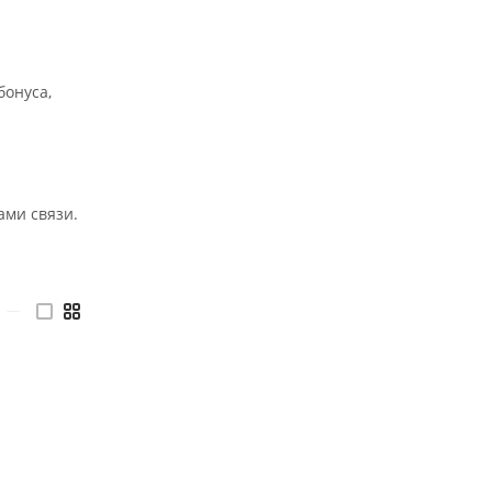
бонуса,
ми связи.
—