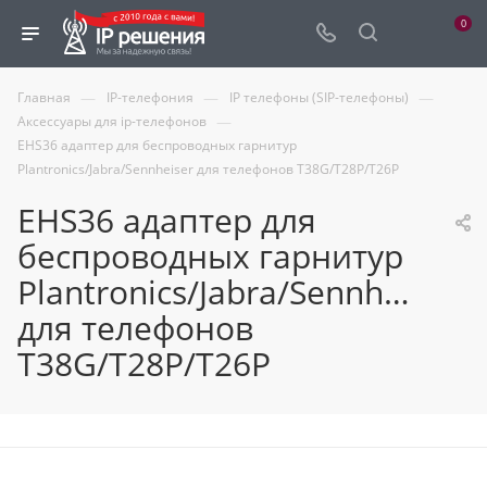
0
—
—
—
Главная
IP-телефония
IP телефоны (SIP-телефоны)
—
Аксессуары для ip-телефонов
EHS36 адаптер для беспроводных гарнитур
Plantronics/Jabra/Sennheiser для телефонов T38G/T28P/T26P
EHS36 адаптер для
беспроводных гарнитур
Plantronics/Jabra/Sennheiser
для телефонов
T38G/T28P/T26P