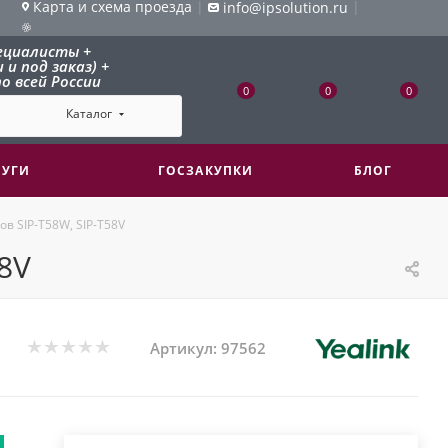
Карта и схема проезда
|
|
info@ipsolution.ru
ециалисты +
и под заказ) +
о всей России
0
0
0
Каталог
ЛУГИ
ГОСЗАКУПКИ
БЛОГ
в SIP-T58W, SIP-T58V
58V
Артикул:
97562