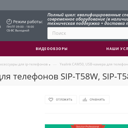
Полный цикл: квалифицированные сп
современное оборудование (в наличии 
Режим работы:
техническая поддержка + доставка п
й
ПН-ПТ 09:00 - 18:00
СБ-ВС Выходной
ВИДЕООБЗОРЫ
НАШИ УС
—
ксессуары для ip-телефонов
Yealink CAM50, USB-камера для телефоно
ля телефонов SIP-T58W, SIP-T
ОТЛОЖИТЬ
СРАВНИТЬ