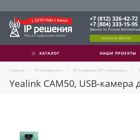
+7 (812) 326-42-72
+7 (804) 333-15-95
Звонок по России бесплатны
ЗАКАЗАТЬ ЗВОНОК
КАТАЛОГ
НАШИ ПРОЕКТЫ
—
—
—
Главная
IP-телефония
IP телефоны (SIP-телефоны)
А
Yealink CAM50, USB-камера д