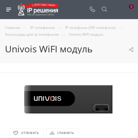
0
—
—
—
Главная
IP-телефония
IP телефоны (SIP-телефоны)
—
Аксессуары для ip-телефонов
Univois WiFI модуль
Univois WiFI модуль
ОТЛОЖИТЬ
СРАВНИТЬ