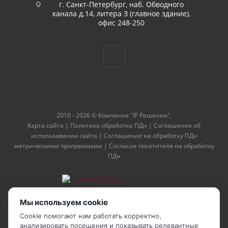
г. Санкт-Петербург, наб. Обводного
канала д.14, литера З (главное здание),
офис 248-250
2010 - 2026 © Компания "IP Решения".
Карта сайта
|
Политика обработки ПДн
|
Соглашение об
использовании сайта
|
Соглашение на обработку ПДн
метрическими программами
|
Согласие посетителя на обработку
ПДн
Мы используем cookie
Cookie помогают нам работать корректно,
анализировать посещения и показывать релевантные