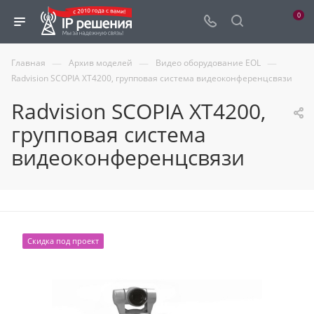
0
—
—
—
Главная
Архив моделей
Видео оборудование EOL
Radvision SCOPIA XT4200, групповая система видеоконференцсвязи
Radvision SCOPIA XT4200,
групповая система
видеоконференцсвязи
Скидка под проект