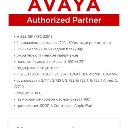
H.323, SIP (RFC 3261)
2 параллельных канала 720p 60fps : камера + контент
PTZ камера 720p 60 кадров в секунду
5-кратное оптическое увеличение
поворот / наклон камеры ± 100°/± 25°
поддержка 2-го дисплея
H.263, H.263+, H.263++, H.264, H.264 High, Profile, H.264 SVC
аудиокодаки G.711, G.7281, G.722, G.722.1, G.722.1 Annex C,
G.719
звук до 20 кГц
выносной микрофон с зоной охвата 180º
приложение SCOPIA Control для Apple iPad