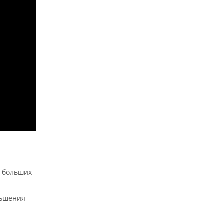
и больших
ньшения