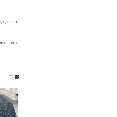
вук делает
 от того,
—