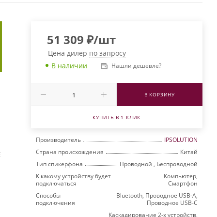
51 309
₽
/шт
Цена дилер
по запросу
В наличии
Нашли дешевле?
В КОРЗИНУ
КУПИТЬ В 1 КЛИК
Производитель
IPSOLUTION
Страна происхождения
Китай
E
Тип спикерфона
Проводной , Беспроводной
К какому устройству будет
Компьютер,
подключаться
Смартфон
Способы
Bluetooth, Проводное USB-A,
подключения
Проводное USB-C
Каскадирование 2-х устройств,