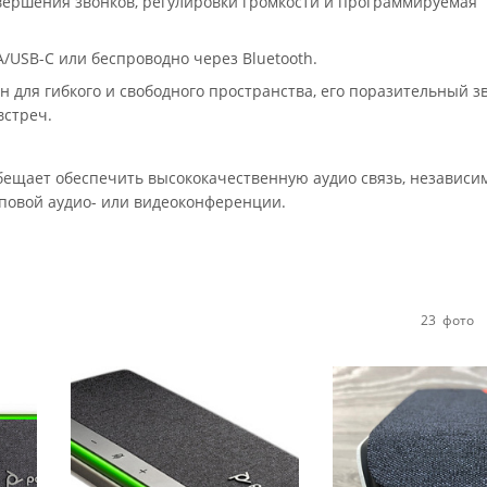
вершения звонков, регулировки громкости и программируемая
/USB-C или беспроводно через Bluetooth.
н для гибкого и свободного пространства, его поразительный з
встреч.
бещает обеспечить высококачественную аудио связь, независимо
пповой аудио- или видеоконференции.
23
фото