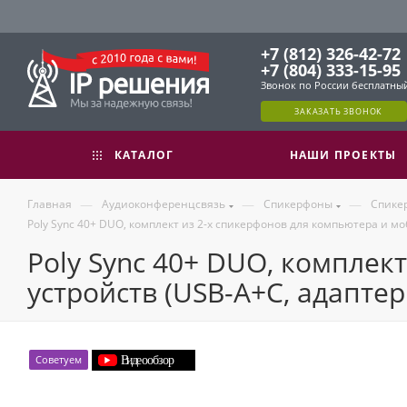
+7 (812) 326-42-72
+7 (804) 333-15-95
Звонок по России бесплатны
ЗАКАЗАТЬ ЗВОНОК
КАТАЛОГ
НАШИ ПРОЕКТЫ
—
—
—
Главная
Аудиоконференцсвязь
Спикерфоны
Спике
Poly Sync 40+ DUO, комплект из 2-х спикерфонов для компьютера и м
Poly Sync 40+ DUO, комплек
устройств (USB-A+C, адаптер
Советуем