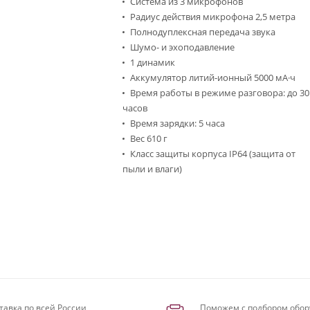
Система из 3 микрофонов
Радиус действия микрофона 2,5 метра
Полнодуплексная передача звука
Шумо- и эхоподавление
1 динамик
Аккумулятор литий-ионный 5000 мА·ч
Время работы в режиме разговора: до 30
часов
Время зарядки: 5 часа
Вес 610 г
Класс защиты корпуса IP64 (защита от
пыли и влаги)
тавка по всей России
Поможем с подбором обор