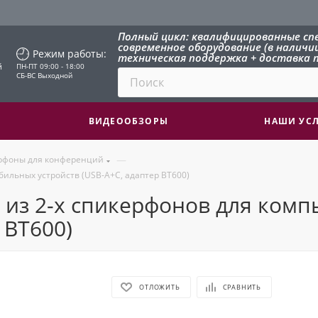
Полный цикл: квалифицированные сп
современное оборудование (в наличии 
Режим работы:
техническая поддержка + доставка п
й
ПН-ПТ 09:00 - 18:00
СБ-ВС Выходной
ВИДЕООБЗОРЫ
НАШИ УС
—
рфоны для конференций
обильных устройств (USB-A+C, адаптер BT600)
т из 2-х спикерфонов для ком
 BT600)
ОТЛОЖИТЬ
СРАВНИТЬ