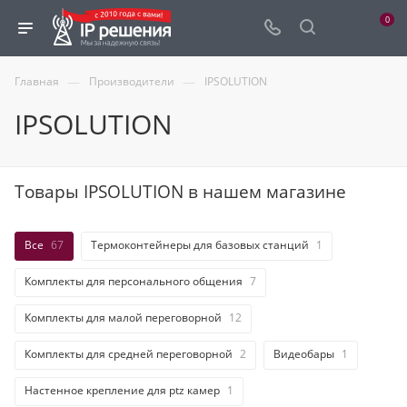
0
—
—
Главная
Производители
IPSOLUTION
IPSOLUTION
Товары IPSOLUTION в нашем магазине
Все
67
Термоконтейнеры для базовых станций
1
Комплекты для персонального общения
7
Комплекты для малой переговорной
12
Комплекты для средней переговорной
2
Видеобары
1
Настенное крепление для ptz камер
1