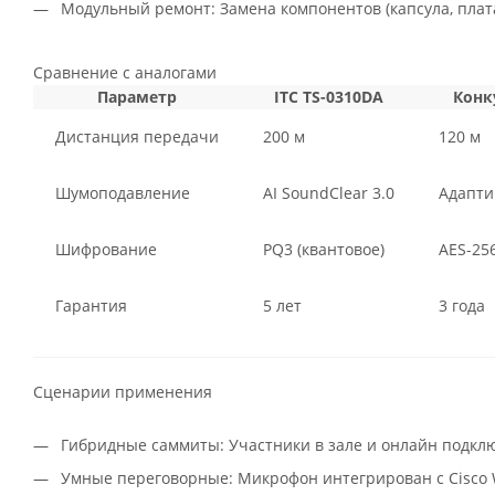
Модульный ремонт: Замена компонентов (капсула, плата
Сравнение с аналогами
Параметр
ITC TS-0310DA
Конк
Дистанция передачи
200 м
120 м
Шумоподавление
AI SoundClear 3.0
Адапти
Шифрование
PQ3 (квантовое)
AES-25
Гарантия
5 лет
3 года
Сценарии применения
Гибридные саммиты: Участники в зале и онлайн подкл
Умные переговорные: Микрофон интегрирован с Cisco 