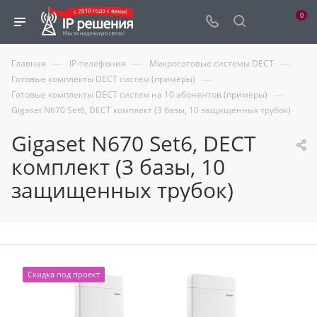
0
—
—
—
Главная
IP-телефония
Микросотовые системы DECT
—
Готовые комплекты DECT систем (примеры)
—
Готовые комплекты DECT систем на 10 абонентов (примеры)
Gigaset N670 Set6, DECT комплект (3 базы, 10 защищенных трубок)
Gigaset N670 Set6, DECT
комплект (3 базы, 10
защищенных трубок)
Скидка под проект