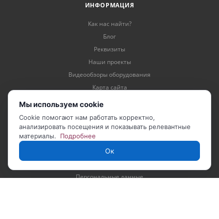
ИНФОРМАЦИЯ
Как нас найти?
Блог
Реквизиты
Наши проекты
Видеообзоры оборудования
Карта сайта
Мы используем cookie
Cookie помогают нам работать корректно,
ПОМОЩЬ
анализировать посещения и показывать релевантные
материалы.
Подробнее
Условия оплаты
Ок
Условия доставки
Гарантия на товар
Персональные данные
Партнерство