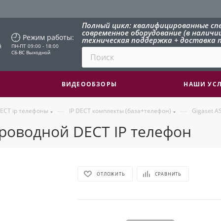
Полный цикл: квалифицированные сп
современное оборудование (в наличии 
Режим работы:
техническая поддержка + доставка п
й
ПН-ПТ 09:00 - 18:00
СБ-ВС Выходной
ВИДЕООБЗОРЫ
НАШИ УС
—
—
ECT ip телефоны
IP DECT комплекты (база+телефон)
Gigaset A
спроводной DECT IP телефон
ОТЛОЖИТЬ
СРАВНИТЬ