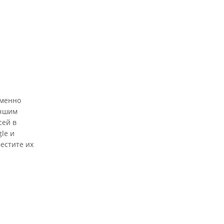
еменно
учшим
сей в
le и
местите их