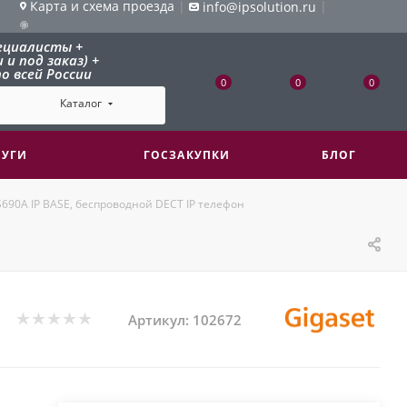
Карта и схема проезда
|
|
info@ipsolution.ru
ециалисты +
и под заказ) +
о всей России
0
0
0
Каталог
ЛУГИ
ГОСЗАКУПКИ
БЛОГ
S690A IP BASE, беспроводной DECT IP телефон
Артикул:
102672