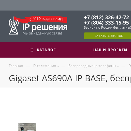
+7 (812) 326-42-72
+7 (804) 333-15-95
Звонок по России бесплатны
ЗАКАЗАТЬ ЗВОНОК
КАТАЛОГ
НАШИ ПРОЕКТЫ
—
—
—
Главная
IP-телефония
Беспроводные ip-телефоны
D
Gigaset AS690A IP BASE, бе