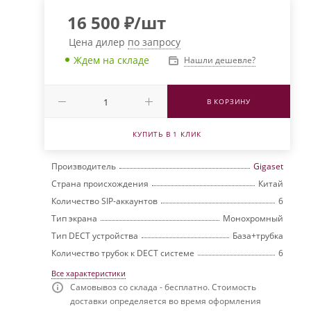
16 500
₽
/шт
Цена дилер
по запросу
Ждем на складе
Нашли дешевле?
В КОРЗИНУ
КУПИТЬ В 1 КЛИК
Производитель
Gigaset
Страна происхождения
Китай
Количество SIP-аккаунтов
6
Тип экрана
Монохромный
Тип DECT устройства
База+трубка
Количество трубок к DECT системе
6
о
Все характеристики
Самовывоз со склада - бесплатно. Стоимость
доставки определяется во время оформления