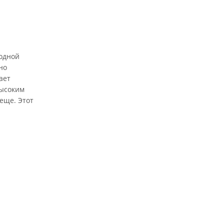
водной
но
ает
высоким
еще. Этот