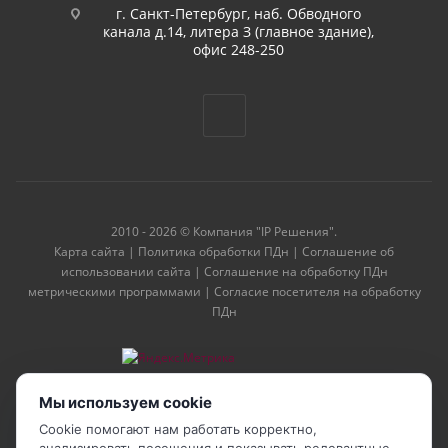
г. Санкт-Петербург, наб. Обводного
канала д.14, литера З (главное здание),
офис 248-250
2010 - 2026 © Компания "IP Решения".
Карта сайта
|
Политика обработки ПДн
|
Соглашение об
использовании сайта
|
Соглашение на обработку ПДн
метрическими программами
|
Согласие посетителя на обработку
ПДн
Мы используем cookie
Cookie помогают нам работать корректно,