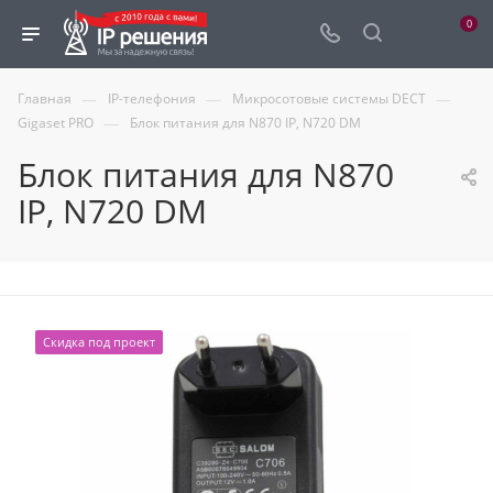
0
—
—
—
Главная
IP-телефония
Микросотовые системы DECT
—
Gigaset PRO
Блок питания для N870 IP, N720 DM
Блок питания для N870
IP, N720 DM
Скидка под проект