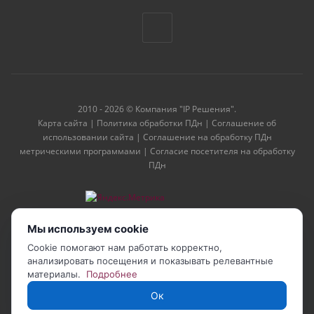
2010 - 2026 © Компания "IP Решения".
Карта сайта
|
Политика обработки ПДн
|
Соглашение об
использовании сайта
|
Соглашение на обработку ПДн
метрическими программами
|
Согласие посетителя на обработку
ПДн
Мы используем cookie
Cookie помогают нам работать корректно,
анализировать посещения и показывать релевантные
материалы.
Подробнее
Ок