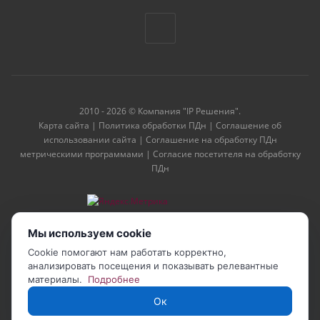
2010 - 2026 © Компания "IP Решения".
Карта сайта
|
Политика обработки ПДн
|
Соглашение об
использовании сайта
|
Соглашение на обработку ПДн
метрическими программами
|
Согласие посетителя на обработку
ПДн
Мы используем cookie
Cookie помогают нам работать корректно,
анализировать посещения и показывать релевантные
материалы.
Подробнее
Ок