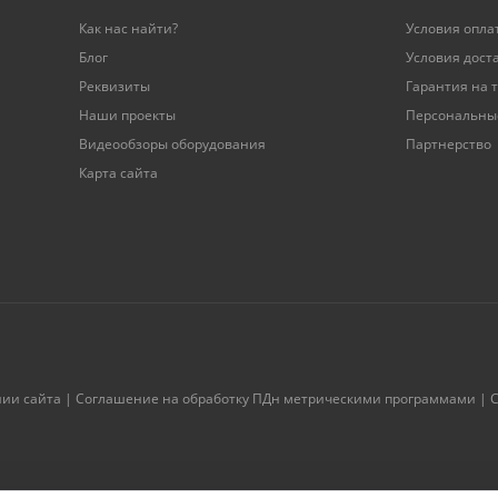
Как нас найти?
Условия опла
Блог
Условия дост
Реквизиты
Гарантия на 
Наши проекты
Персональны
Видеообзоры оборудования
Партнерство
Карта сайта
нии сайта
|
Соглашение на обработку ПДн метрическими программами
|
С