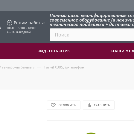
Полный цикл: квалифицированные сп
современное оборудование (в наличии 
Режим работы:
техническая поддержка + доставка п
й
ПН-ПТ 09:00 - 18:00
СБ-ВС Выходной
ВИДЕООБЗОРЫ
НАШИ УС
—
P телефоны белые
Fanvil X305, ip-телефон
ОТЛОЖИТЬ
СРАВНИТЬ