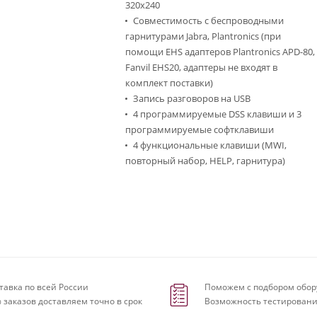
320x240
Совместимость с беспроводными
гарнитурами Jabra, Plantronics (при
помощи EHS адаптеров Plantronics APD-80,
Fanvil EHS20, адаптеры не входят в
комплект поставки)
Запись разговоров на USB
4 программируемые DSS клавиши и 3
программируемые софтклавиши
4 функциональные клавиши (MWI,
повторный набор, HELP, гарнитура)
тавка по всей России
Поможем с подбором обор
 заказов доставляем точно в срок
Возможность тестировани