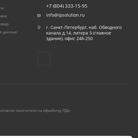
+7 (804) 333-15-95
ты
info@ipsolution.ru
авки
товар
г. Санкт-Петербург, наб. Обводного
е данные
канала д.14, литера З (главное
здание), офис 248-250
огласие посетителя на обработку ПДн