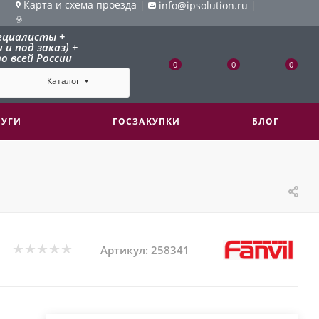
Карта и схема проезда
|
|
info@ipsolution.ru
ециалисты +
и под заказ) +
о всей России
0
0
0
Каталог
ЛУГИ
ГОСЗАКУПКИ
БЛОГ
Артикул:
258341