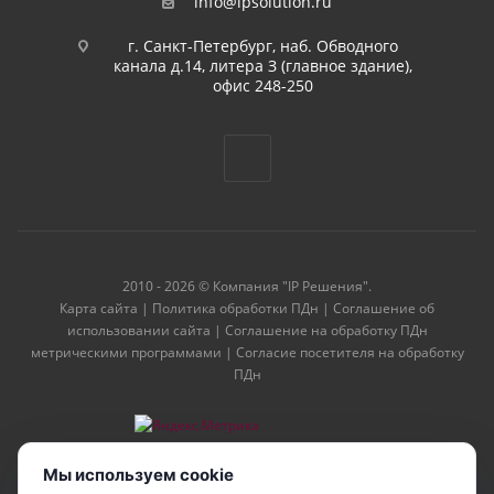
info@ipsolution.ru
г. Санкт-Петербург, наб. Обводного
канала д.14, литера З (главное здание),
офис 248-250
2010 - 2026 © Компания "IP Решения".
Карта сайта
|
Политика обработки ПДн
|
Соглашение об
использовании сайта
|
Соглашение на обработку ПДн
метрическими программами
|
Согласие посетителя на обработку
ПДн
Мы используем cookie