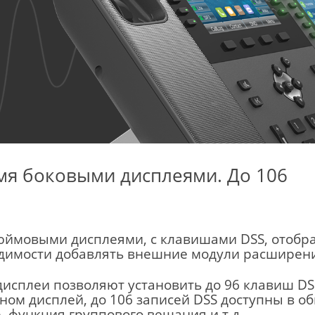
мя боковыми дисплеями. До 106
-дюймовыми дисплеями, с клавишами DSS, отобр
димости добавлять внешние модули расширен
исплеи позволяют установить до 96 клавиш DS
ном дисплей, до 106 записей DSS доступны в о
, функция группового вещания и т.д.