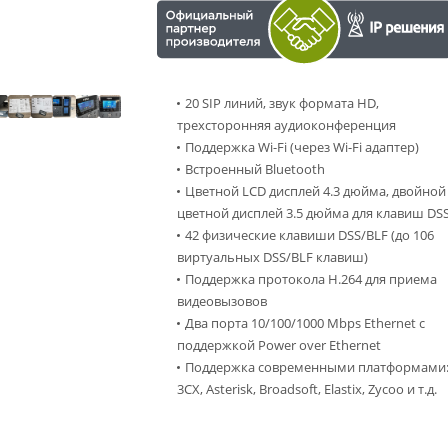
20 SIP линий, звук формата HD,
трехсторонняя аудиоконференция
Поддержка Wi-Fi (через Wi-Fi адаптер)
Встроенный Bluetooth
Цветной LCD дисплей 4.3 дюйма, двойной
цветной дисплей 3.5 дюйма для клавиш DS
42 физические клавиши DSS/BLF (до 106
виртуальных DSS/BLF клавиш)
Поддержка протокола H.264 для приема
видеовызовов
Два порта 10/100/1000 Mbps Ethernet с
поддержкой Power over Ethernet
Поддержка современными платформами
3CX, Asterisk, Broadsoft, Elastix, Zycoo и т.д.