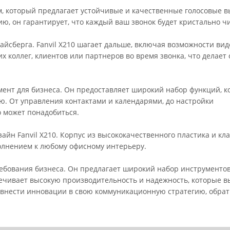
, который предлагает устойчивые и качественные голосовые в
 он гарантирует, что каждый ваш звонок будет кристально чи
айсберга. Fanvil X210 шагает дальше, включая возможности вид
х коллег, клиентов или партнеров во время звонка, что делает
румент для бизнеса. Он предоставляет широкий набор функций, 
ю. От управления контактами и календарями, до настройки
о может понадобиться.
йн Fanvil X210. Корпус из высококачественного пластика и кл
олнением к любому офисному интерьеру.
 требования бизнеса. Он предлагает широкий набор инструменто
ечивает высокую производительность и надежность, которые в
ривнести инновации в свою коммуникационную стратегию, обра