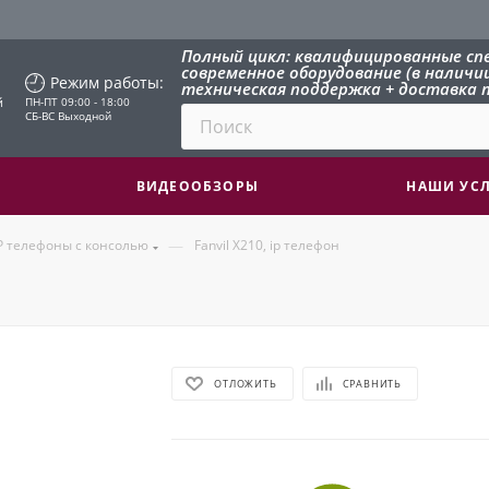
Полный цикл: квалифицированные сп
современное оборудование (в наличии 
Режим работы:
техническая поддержка + доставка п
й
ПН-ПТ 09:00 - 18:00
СБ-ВС Выходной
ВИДЕООБЗОРЫ
НАШИ УС
—
P телефоны с консолью
Fanvil X210, ip телефон
ОТЛОЖИТЬ
СРАВНИТЬ