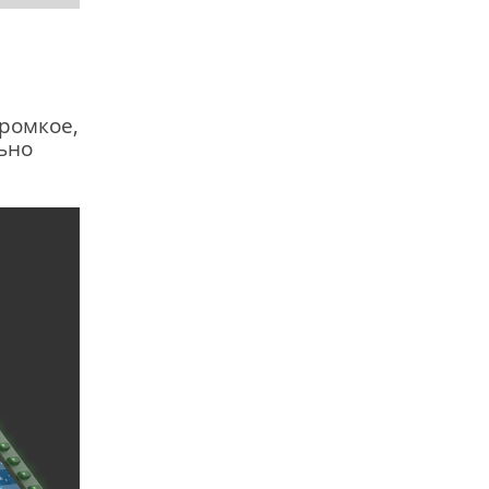
ромкое,
ьно