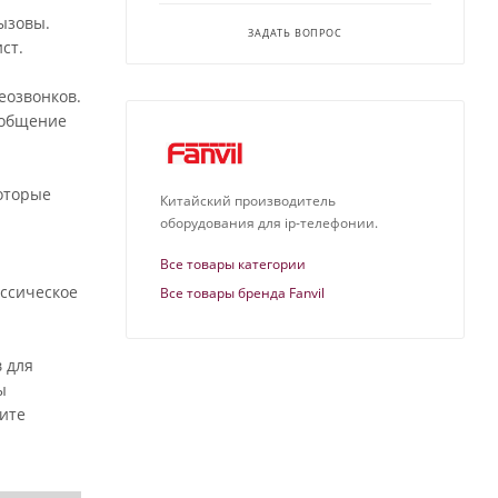
ызовы.
ЗАДАТЬ ВОПРОС
ст.
еозвонков.
 общение
которые
Китайский производитель
оборудования для ip-телефонии.
Все товары категории
ассическое
Все товары бренда Fanvil
в для
ы
тите