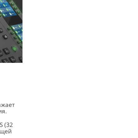
ажает
ия.
S (32
бщей