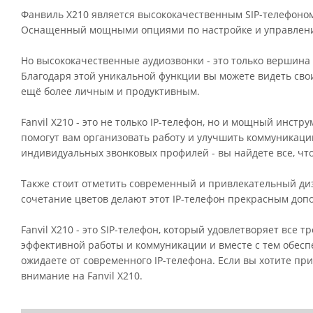
Фанвиль Х210 является высококачественным SIP-телефоном
Оснащенный мощными опциями по настройке и управлению,
Но высококачественные аудиозвонки - это только вершина 
Благодаря этой уникальной функции вы можете видеть свои
ещё более личным и продуктивным.
Fanvil X210 - это не только IP-телефон, но и мощный инст
помогут вам организовать работу и улучшить коммуникаци
индивидуальных звонковых профилей - вы найдете все, чт
Также стоит отметить современный и привлекательный диза
сочетание цветов делают этот IP-телефон прекрасным доп
Fanvil X210 - это SIP-телефон, который удовлетворяет все
эффективной работы и коммуникации и вместе с тем обесп
ожидаете от современного IP-телефона. Если вы хотите п
внимание на Fanvil X210.