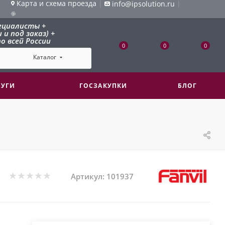
Карта и схема проезда
|
|
info@ipsolution.ru
ециалисты +
и под заказ) +
о всей России
0
0
0
Каталог
ЛУГИ
ГОСЗАКУПКИ
БЛОГ
Артикул:
101937