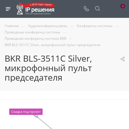
0
—
—
—
Главная
Аудиоконференцсвязь
Конференц-системы
—
Проводные конференц-системы
—
Проводная конференц-система BKR
BKR BLS-3511C Silver, микрофонный пульт председателя
BKR BLS-3511C Silver,
микрофонный пульт
председателя
Скидка под проект