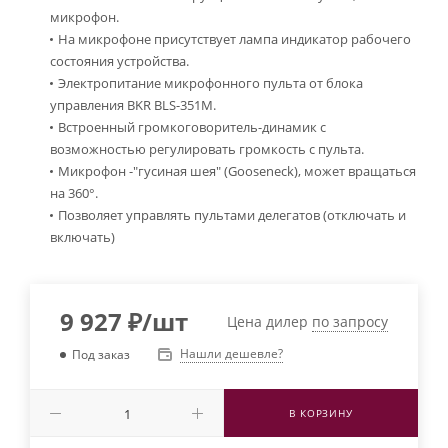
микрофон.
На микрофоне присутствует лампа индикатор рабочего
состояния устройства.
Электропитание микрофонного пульта от блока
управления BKR BLS-351M.
Встроенный громкоговоритель-динамик с
возможностью регулировать громкость с пульта.
Микрофон -"гусиная шея" (Gooseneck), может вращаться
на 360°.
Позволяет управлять пультами делегатов (отключать и
включать)
9 927
₽
/шт
Цена дилер
по запросу
Нашли дешевле?
Под заказ
В КОРЗИНУ