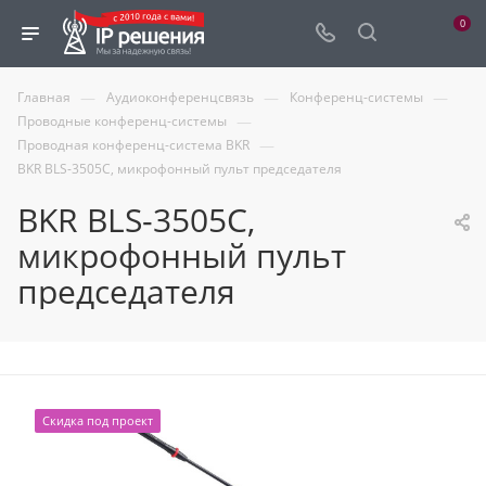
0
—
—
—
Главная
Аудиоконференцсвязь
Конференц-системы
—
Проводные конференц-системы
—
Проводная конференц-система BKR
BKR BLS-3505C, микрофонный пульт председателя
BKR BLS-3505C,
микрофонный пульт
председателя
Скидка под проект