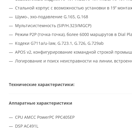
Стальной корпус с возможностью установки в 19’’ монт
Шумо-, эхо-подавление G.165, G.168
Мультисистемность (SIP/H.323/MGCP)
Режим P2P (точка-точка), более 6000 маршрутов в Dial Pl
Кодеки G711a/u-law, G.723.1, G.726, G.729ab
APOS v2, конфигурирование командной строкой промыш
Логирование и поиск неисправности на линии, встроен
Технические характеристики:
Аппаратные характеристики
CPU AMCC PowerPC PPC405EP
DSP AC491L