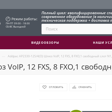
Полный цикл: квалифицированные сп
современное оборудование (в наличии 
Режим работы:
техническая поддержка + доставка п
й
ПН-ПТ 09:00 - 18:00
СБ-ВС Выходной
ВИДЕООБЗОРЫ
НАШИ УС
—
Addpac AP2330-12S/4(O) Шлюз VoIP, 12 FXS, 8 FXO,1 свободный слот N1,
 VoIP, 12 FXS, 8 FXO,1 свободн
ОТЛОЖИТЬ
СРАВНИТЬ