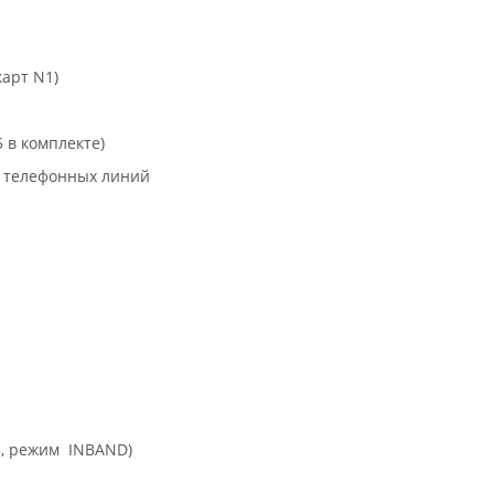
карт N1)
 в комплекте)
ь телефонных линий
3, режим INBAND)