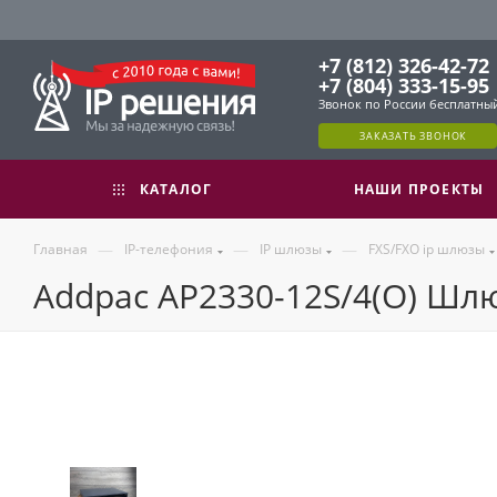
+7 (812) 326-42-72
+7 (804) 333-15-95
Звонок по России бесплатны
ЗАКАЗАТЬ ЗВОНОК
КАТАЛОГ
НАШИ ПРОЕКТЫ
—
—
—
Главная
IP-телефония
IP шлюзы
FXS/FXO ip шлюзы
Addpac AP2330-12S/4(O) Шлюз