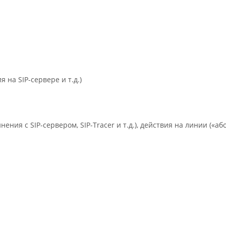
 на SIP-сервере и т.д.)
ния с SIP-сервером, SIP-Tracer и т.д.), действия на линии («аб