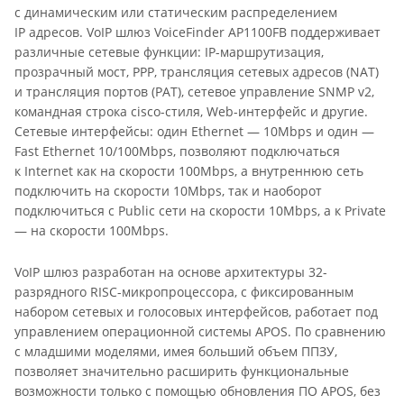
с динамическим или статическим распределением
IP адресов. VoIP шлюз VoiceFinder AP1100FB поддерживает
различные сетевые функции: IP-маршрутизация,
прозрачный мост, PPP, трансляция сетевых адресов (NAT)
и трансляция портов (PAT), сетевое управление SNMP v2,
командная строка cisco-стиля, Web-интерфейс и другие.
Сетевые интерфейсы: один Ethernet — 10Mbps и один —
Fast Ethernet 10/100Mbps, позволяют подключаться
к Internet как на скорости 100Mbps, а внутреннюю сеть
подключить на скорости 10Mbps, так и наоборот
подключиться с Public сети на скорости 10Mbps, а к Private
— на скорости 100Mbps.
VoIP шлюз разработан на основе архитектуры 32-
разрядного RISC-микропроцессора, с фиксированным
набором сетевых и голосовых интерфейсов, работает под
управлением операционной системы APOS. По сравнению
с младшими моделями, имея больший объем ППЗУ,
позволяет значительно расширить функциональные
возможности только с помощью обновления ПО APOS, без