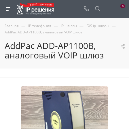
0
—
—
—
—
Главная
IP-телефония
IP шлюзы
FXS ip шлюзы
AddPac ADD-AP1100B, аналоговый VOIP шлюз
AddPac ADD-AP1100B,
аналоговый VOIP шлюз