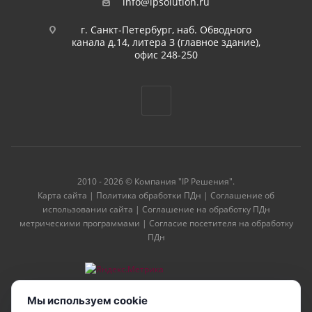
info@ipsolution.ru
г. Санкт-Петербург, наб. Обводного
канала д.14, литера З (главное здание),
офис 248-250
2010 - 2026 © Компания "IP Решения".
Карта сайта
|
Политика обработки ПДн
|
Соглашение об
использовании сайта
|
Соглашение на обработку ПДн
метрическими программами
|
Согласие посетителя на обработку
ПДн
Мы используем cookie