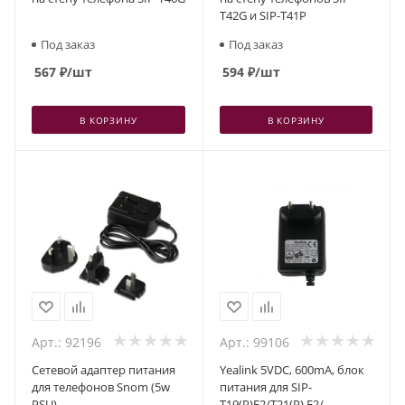
T42G и SIP-T41P
Под заказ
Под заказ
567
₽
/шт
594
₽
/шт
В КОРЗИНУ
В КОРЗИНУ
Арт.: 92196
Арт.: 99106
Сетевой адаптер питания
Yealink 5VDC, 600mA, блок
для телефонов Snom (5w
питания для SIP-
PSU)
T19(P)E2/T21(P) E2/