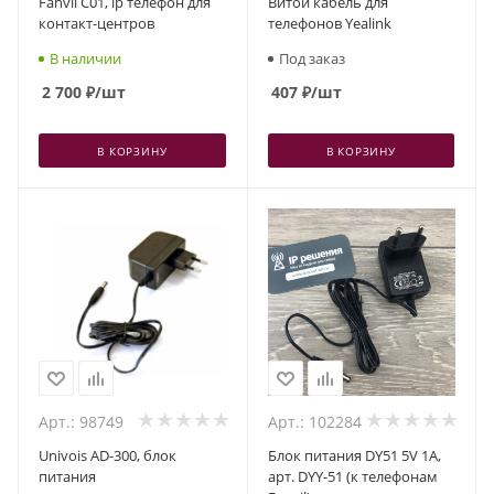
Fanvil C01, ip телефон для
Витой кабель для
контакт-центров
телефонов Yealink
В наличии
Под заказ
2 700
₽
/шт
407
₽
/шт
В КОРЗИНУ
В КОРЗИНУ
Арт.: 98749
Арт.: 102284
Univois AD-300, блок
Блок питания DY51 5V 1A,
питания
арт. DYY-51 (к телефонам