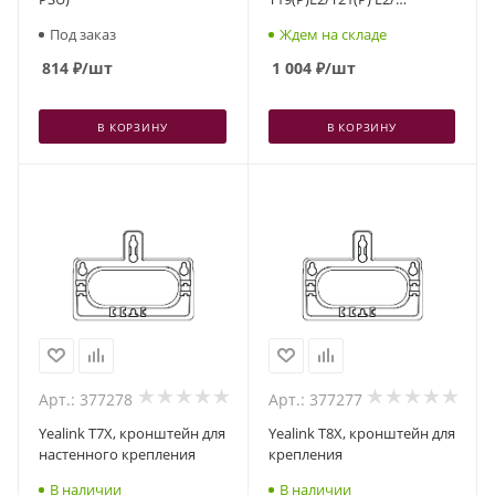
Т23G/T40P(G)/W52P(H)/W60P
Под заказ
Ждем на складе
814
₽
/шт
1 004
₽
/шт
В КОРЗИНУ
В КОРЗИНУ
Арт.: 377278
Арт.: 377277
Yealink T7X, кронштейн для
Yealink T8X, кронштейн для
настенного крепления
крепления
В наличии
В наличии