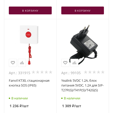
В КОРЗИНУ
В КОРЗИНУ
Арт.: 331915
Арт.: 99105
Fanvil KT30, стационарная
Yealink 5VDC 1.2A, блок
кнопка SOS (IP65)
питания 5VDC, 1.2A для SIP-
T27P(G)/T41P(S)/T42G(S)
В наличии
В наличии
1 236
₽
/шт
1 309
₽
/шт