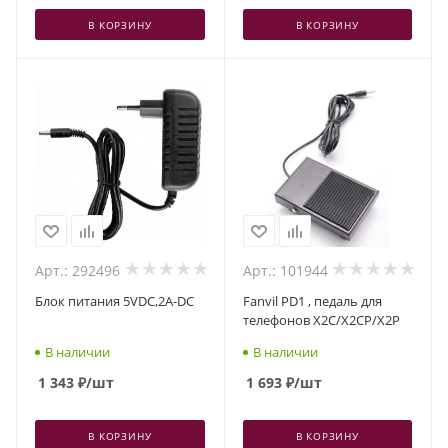
В КОРЗИНУ
В КОРЗИНУ
Арт.: 292496
Арт.: 101944
Блок питания 5VDC,2A-DC
Fanvil PD1 , педаль для
телефонов X2C/X2CP/X2P
В наличии
В наличии
1 343
₽
/шт
1 693
₽
/шт
В КОРЗИНУ
В КОРЗИНУ