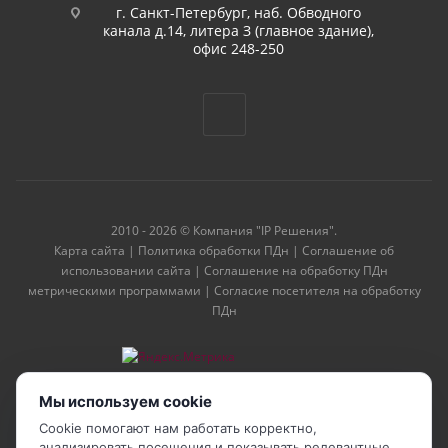
г. Санкт-Петербург, наб. Обводного
канала д.14, литера З (главное здание),
офис 248-250
2010 - 2026 © Компания "IP Решения".
Карта сайта
|
Политика обработки ПДн
|
Соглашение об
использовании сайта
|
Соглашение на обработку ПДн
метрическими программами
|
Согласие посетителя на обработку
ПДн
Мы используем cookie
Cookie помогают нам работать корректно,
анализировать посещения и показывать релевантные