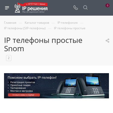
0
—
—
—
Главная
Каталог товаров
IP-телефония
—
IP телефоны (SIP-телефоны)
IP телефоны простые
IP телефоны простые
Snom
2