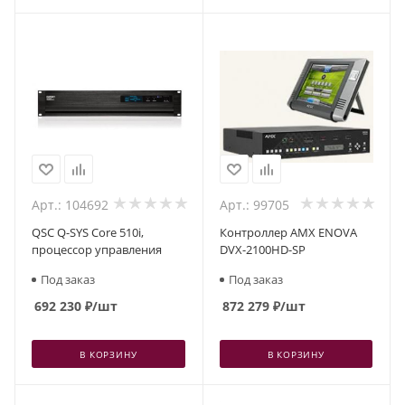
Арт.: 104692
Арт.: 99705
QSC Q-SYS Core 510i,
Контроллер AMX ENOVA
процессор управления
DVX-2100HD-SP
Под заказ
Под заказ
692 230
₽
/шт
872 279
₽
/шт
В КОРЗИНУ
В КОРЗИНУ