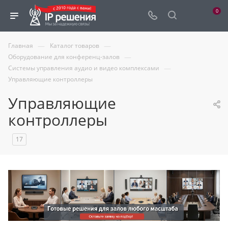
0
—
—
Главная
Каталог товаров
—
Оборудование для конференц-залов
—
Системы управления аудио и видео комплексами
Управляющие контроллеры
Управляющие
контроллеры
17