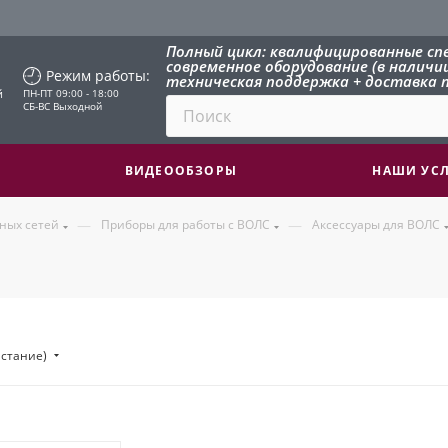
Полный цикл: квалифицированные сп
современное оборудование (в наличии 
Режим работы:
техническая поддержка + доставка п
й
ПН-ПТ 09:00 - 18:00
СБ-ВС Выходной
ВИДЕООБЗОРЫ
НАШИ УС
—
—
ных сетей
Приборы для работы с ВОЛС
Аксессуары для ВОЛС
астание)