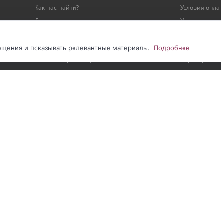
Как нас найти?
Условия опла
Блог
Условия дост
Реквизиты
Гарантия на 
Наши проекты
Персональны
сещения и показывать релевантные материалы.
Подробнее
Видеообзоры оборудования
Партнерство
Карта сайта
нии сайта
|
Соглашение на обработку ПДн метрическими программами
|
С