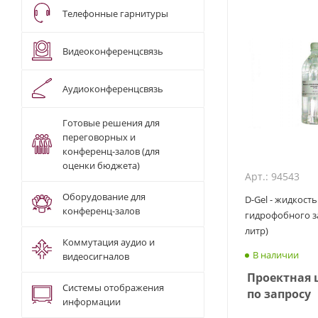
Телефонные гарнитуры
Видеоконференцсвязь
Аудиоконференцсвязь
Готовые решения для
переговорных и
конференц-залов (для
оценки бюджета)
Арт.: 94543
Оборудование для
D-Gel - жидкост
конференц-залов
гидрофобного з
литр)
Коммутация аудио и
В наличии
видеосигналов
Проектная 
Системы отображения
по запросу
информации