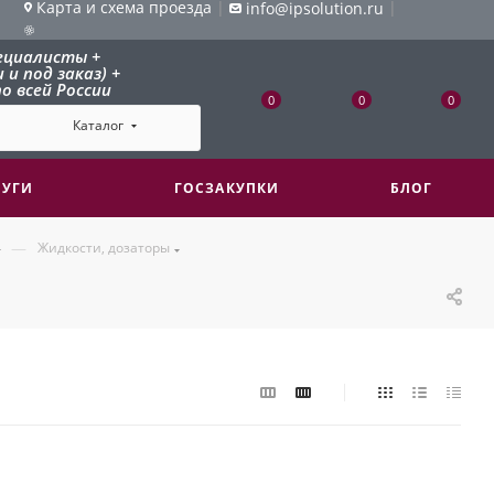
Карта и схема проезда
|
|
info@ipsolution.ru
ециалисты +
и под заказ) +
о всей России
0
0
0
Каталог
ЛУГИ
ГОСЗАКУПКИ
БЛОГ
—
Жидкости, дозаторы