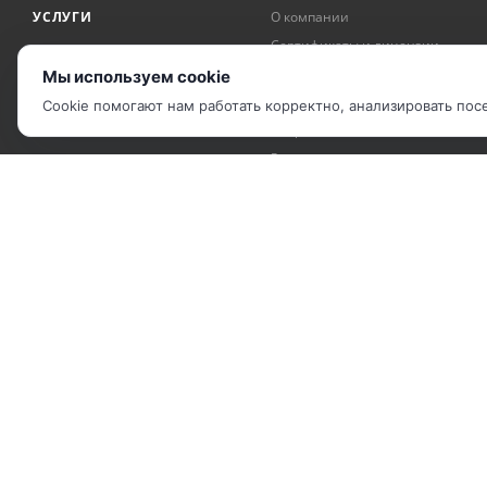
УСЛУГИ
О компании
Сертификаты и лицензии
АКЦИИ
Награды и достижения
Мы используем cookie
БРЕНДЫ
Рекомендательные письма
Cookie помогают нам работать корректно, анализировать по
Вопрос-ответ
Реквизиты
2010 - 2026 © Компания "IP Решения".
Карта сайта
|
Политика обработки ПДн
|
Соглашение об использова