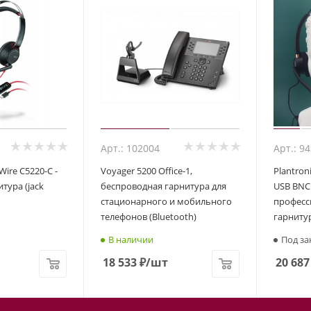
Арт.: 102004
Арт.: 9
Wire C5220-C -
Voyager 5200 Office-1,
Plantron
тура (jack
беспроводная гарнитура для
USB BNC
стационарного и мобильного
професс
телефонов (Bluetooth)
гарнитур
В наличии
Под за
18 533
₽
/шт
20 687