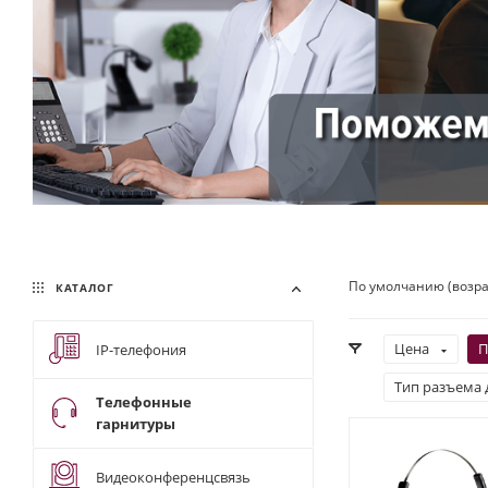
По умолчанию (возр
КАТАЛОГ
Цена
П
IP-телефония
Тип разъема 
Телефонные
гарнитуры
Видеоконференцсвязь