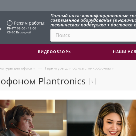
Полный цикл: квалифицированные сп
современное оборудование (в наличии 
Режим работы:
техническая поддержка + доставка п
й
ПН-ПТ 09:00 - 18:00
СБ-ВС Выходной
ВИДЕООБЗОРЫ
НАШИ УС
—
нитуры для офиса
Гарнитуры для офиса с микрофоном
офоном Plantronics
8