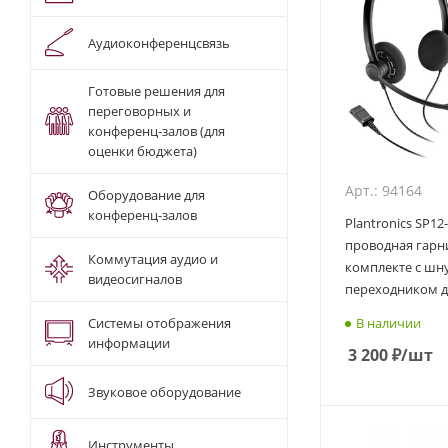
Аудиоконференцсвязь
Готовые решения для
переговорных и
конференц-залов (для
оценки бюджета)
Арт.: 94164
Оборудование для
конференц-залов
Plantronics SP12
проводная гарни
Коммутация аудио и
комплекте с шн
видеосигналов
переходником д
В наличии
Системы отображения
информации
3 200
₽
/шт
Звуковое оборудование
Инструменты