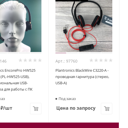
4146
Арт.: 97760
ics EncorePro HW525
Plantronics BlackWire C3220-A -
 (PL-HW525-USB),
проводная гарнитура (стерео,
иональная USB-
USB-A)
а для работы с ПК
каз
Под заказ
₽
/шт
Цена по запросу