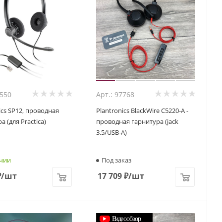
3550
Арт.: 97768
ics SP12, проводная
Plantronics BlackWire C5220-A -
а (для Practica)
проводная гарнитура (jack
3.5/USB-A)
чии
Под заказ
₽
/шт
17 709
₽
/шт