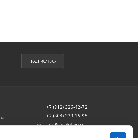
ПОДПИСАТЬСЯ
+7 (812) 326-42-72
+7 (804) 333-15-95
ты
info@ipsolution.ru
авки
товар
г. Санкт-Петербург, наб. Обводного