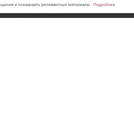
Наши проекты
Персональны
сещения и показывать релевантные материалы.
Подробнее
Видеообзоры оборудования
Партнерство
Карта сайта
нии сайта
|
Соглашение на обработку ПДн метрическими программами
|
С