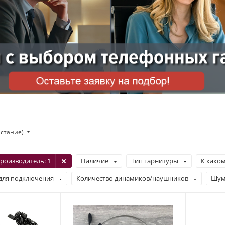
астание)
роизводитель
: 1
Наличие
Тип гарнитуры
К каком
для подключения
Количество динамиков/наушников
Шум