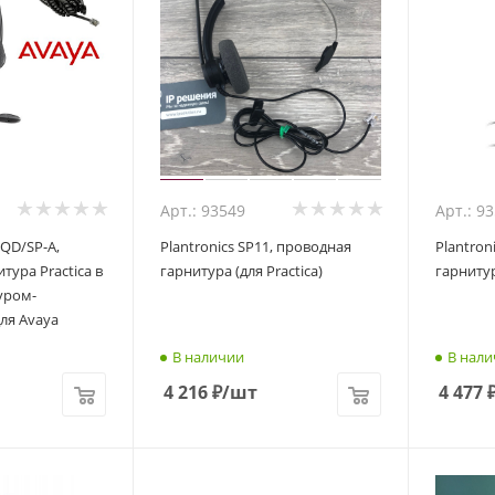
Арт.: 93549
Арт.: 9
-QD/SP-A,
Plantronics SP11, проводная
Plantron
тура Practica в
гарнитура (для Practica)
гарнитур
уром-
ля Avaya
В наличии
В нали
4 216
₽
/шт
4 477