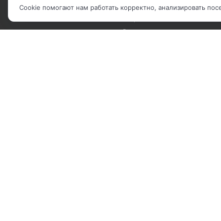
БРЕНДЫ
Рекомендательные письма
Cookie помогают нам работать корректно, анализировать по
Вопрос-ответ
Реквизиты
2010 - 2026 © Компания "IP Решения".
Карта сайта
|
Политика обработки ПДн
|
Соглашение об использова