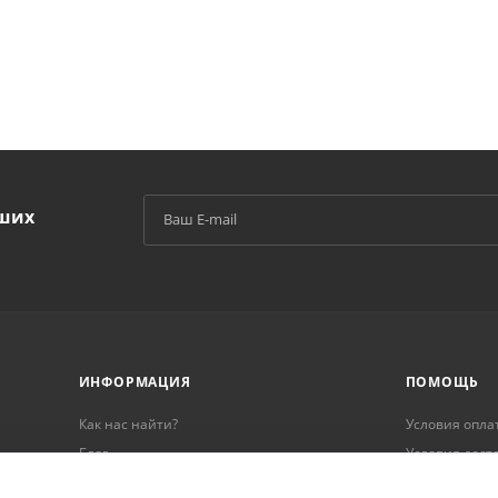
аших
й
ИНФОРМАЦИЯ
ПОМОЩЬ
Как нас найти?
Условия опла
Блог
Условия дост
Реквизиты
Гарантия на 