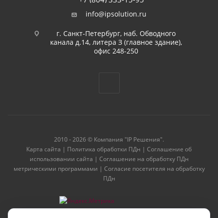
info@ipsolution.ru
г. Санкт-Петербург, наб. Обводного
канала д.14, литера З (главное здание),
офис 248-250
2010 - 2026 © Компания "IP Решения".
Карта сайта
|
Политика обработки ПДн
|
Соглашение об
использовании сайта
|
Соглашение на обработку ПДн
метрическими программами
|
Согласие посетителя на обработку
ПДн