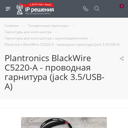
0
—
—
Главная
Телефонные гарнитуры
—
Гарнитуры для колл-центра
—
Гарнитуры для колл-центра с шумоподавлением
Plantronics BlackWire C5220-A - проводная гарнитура (jack 3.5/USB-A)
Plantronics BlackWire
C5220-A - проводная
гарнитура (jack 3.5/USB-
A)